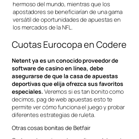
hermoso del mundo, mientras que los
apostadores se beneficiarían de una gama
versátil de oportunidades de apuestas en
los mercados de la NFL.
Cuotas Eurocopa en Codere
Netent ya es un conocido proveedor de
software de casino en línea, debe
asegurarse de que la casa de apuestas
deportivas que elija ofrezca sus favoritos
especiales.
Veremos si es tan bonito como
decimos, pag de web apuestas esto te
permite ver cómo funciona el juego y probar
diferentes estrategias de ruleta.
Otras cosas bonitas de Betfair