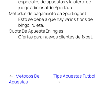
especiales de apuestas y la oferta de
juego adicional de Sportaza.
Métodos de pagamento da Sportingbet
Esto se debe a que hay varios tipos de
bingo, ruleta.
Cuota De Apuesta En Ingles
Ofertas para nuevos clientes de 1xbet.
←
Metodos De
Tips Apuestas Futbol
Apuestas
→