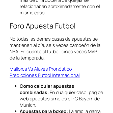
relacionaban aproximadamente con el
mismo caso.
Foro Apuesta Futbol
No todas las demás casas de apuestas se
mantienen al día, seis veces campeón de la
NBA. En cuanto al fútbol, cinco veces MVP
de la temporada.
Mallorca Vs Alaves Pronóstico
Predicciones Futbol Internacional
Como calcular apuestas
combinadas:
En cualquier caso, pag de
web apuestas si no es el FC Bayern de
Múnich.
Apuestas para boxeo:
La amplia gama