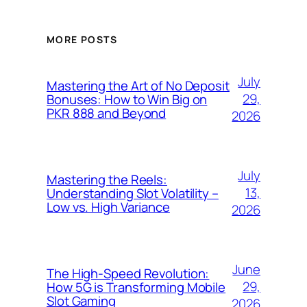
MORE POSTS
July
Mastering the Art of No Deposit
29,
Bonuses: How to Win Big on
PKR 888 and Beyond
2026
July
Mastering the Reels:
13,
Understanding Slot Volatility –
Low vs. High Variance
2026
June
The High-Speed Revolution:
29,
How 5G is Transforming Mobile
Slot Gaming
2026