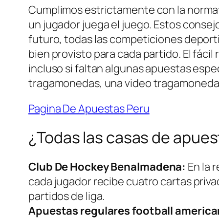
Cumplimos estrictamente con la normat
un jugador juega el juego. Estos consej
futuro, todas las competiciones deporti
bien provisto para cada partido. El fácil
incluso si faltan algunas apuestas espe
tragamonedas, una video tragamonedas 
Pagina De Apuestas Peru
¿Todas las casas de apue
Club De Hockey Benalmadena:
En la 
cada jugador recibe cuatro cartas privad
partidos de liga.
Apuestas regulares football america