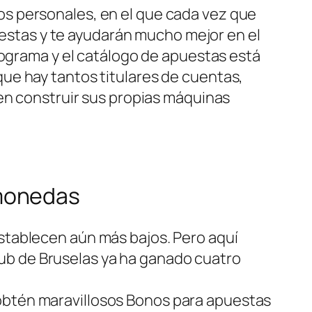
s personales, en el que cada vez que
puestas y te ayudarán mucho mejor en el
rograma y el catálogo de apuestas está
s que hay tantos titulares de cuentas,
den construir sus propias máquinas
omonedas
establecen aún más bajos. Pero aquí
club de Bruselas ya ha ganado cuatro
obtén maravillosos Bonos para apuestas