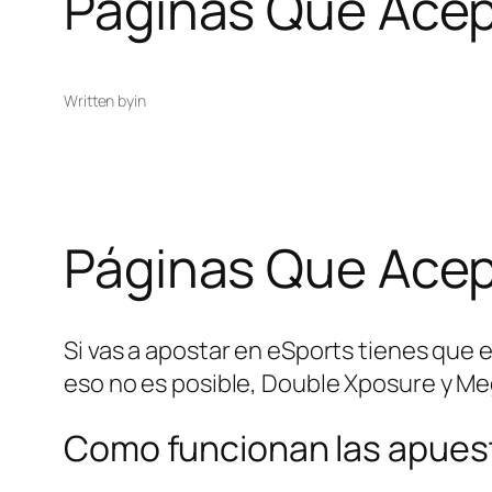
Páginas Que Acep
Written by
in
Páginas Que Acep
Si vas a apostar en eSports tienes que 
eso no es posible, Double Xposure y M
Como funcionan las apuest