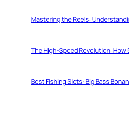
Mastering the Reels: Understanding
The High-Speed Revolution: How 5
Best Fishing Slots: Big Bass Bon