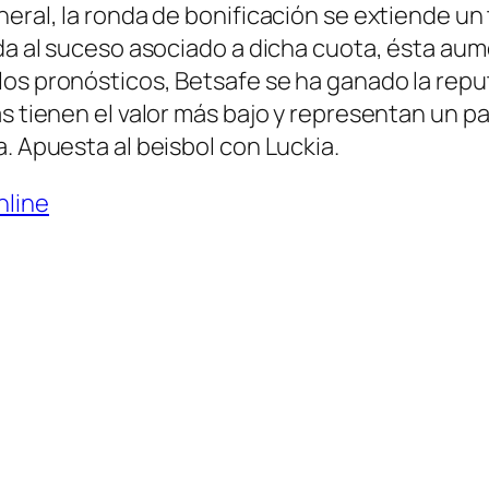
eral, la ronda de bonificación se extiende un 
 da al suceso asociado a dicha cuota, ésta au
los pronósticos, Betsafe se ha ganado la repu
as tienen el valor más bajo y representan un 
. Apuesta al beisbol con Luckia.
nline