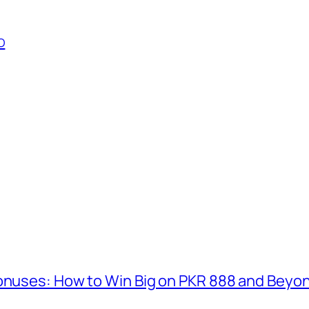
o
Bonuses: How to Win Big on PKR 888 and Beyo