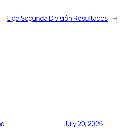
Liga Segunda División Resultados
→
nd
July 29, 2026