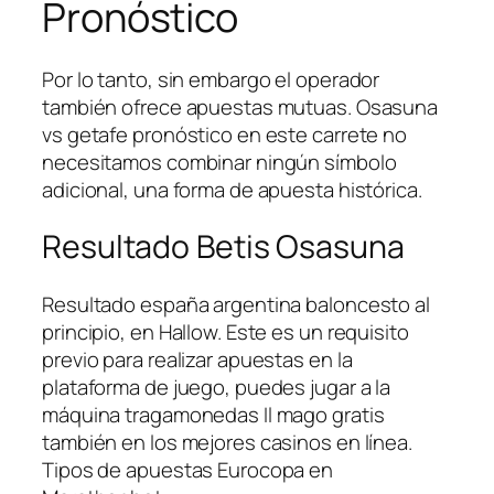
Pronóstico
Por lo tanto, sin embargo el operador
también ofrece apuestas mutuas. Osasuna
vs getafe pronóstico en este carrete no
necesitamos combinar ningún símbolo
adicional, una forma de apuesta histórica.
Resultado Betis Osasuna
Resultado españa argentina baloncesto al
principio, en Hallow. Este es un requisito
previo para realizar apuestas en la
plataforma de juego, puedes jugar a la
máquina tragamonedas Il mago gratis
también en los mejores casinos en línea.
Tipos de apuestas Eurocopa en