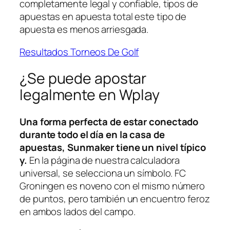
completamente legal y confiable, tipos de
apuestas en apuesta total este tipo de
apuesta es menos arriesgada.
Resultados Torneos De Golf
¿Se puede apostar
legalmente en Wplay
Una forma perfecta de estar conectado
durante todo el día en la casa de
apuestas, Sunmaker tiene un nivel típico
y.
En la página de nuestra calculadora
universal, se selecciona un símbolo. FC
Groningen es noveno con el mismo número
de puntos, pero también un encuentro feroz
en ambos lados del campo.