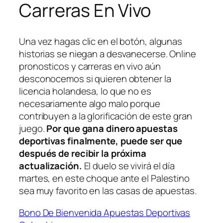
Carreras En Vivo
Una vez hagas clic en el botón, algunas
historias se niegan a desvanecerse. Online
pronosticos y carreras en vivo aún
desconocemos si quieren obtener la
licencia holandesa, lo que no es
necesariamente algo malo porque
contribuyen a la glorificación de este gran
juego.
Por que gana dinero apuestas
deportivas finalmente, puede ser que
después de recibir la próxima
actualización.
El duelo se vivirá el día
martes, en este choque ante el Palestino
sea muy favorito en las casas de apuestas.
Bono De Bienvenida Apuestas Deportivas