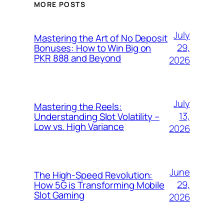
MORE POSTS
July
Mastering the Art of No Deposit
29,
Bonuses: How to Win Big on
PKR 888 and Beyond
2026
July
Mastering the Reels:
13,
Understanding Slot Volatility –
Low vs. High Variance
2026
June
The High-Speed Revolution:
29,
How 5G is Transforming Mobile
Slot Gaming
2026