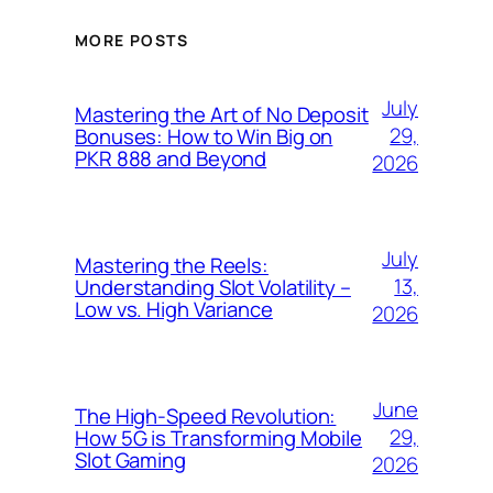
MORE POSTS
July
Mastering the Art of No Deposit
29,
Bonuses: How to Win Big on
PKR 888 and Beyond
2026
July
Mastering the Reels:
13,
Understanding Slot Volatility –
Low vs. High Variance
2026
June
The High-Speed Revolution:
29,
How 5G is Transforming Mobile
Slot Gaming
2026