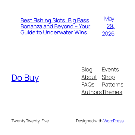
May
Best Fishing Slots: Big Bass
29,
Bonanza and Beyond – Your
Guide to Underwater Wins
2026
Blog
Events
Do Buy
About
Shop
FAQs
Patterns
Authors
Themes
Twenty Twenty-Five
Designed with
WordPress