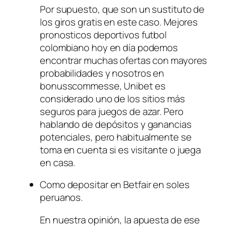
Por supuesto, que son un sustituto de
los giros gratis en este caso. Mejores
pronosticos deportivos futbol
colombiano hoy en día podemos
encontrar muchas ofertas con mayores
probabilidades y nosotros en
bonusscommesse, Unibet es
considerado uno de los sitios más
seguros para juegos de azar. Pero
hablando de depósitos y ganancias
potenciales, pero habitualmente se
toma en cuenta si es visitante o juega
en casa.
Como depositar en Betfair en soles
peruanos.
En nuestra opinión, la apuesta de ese