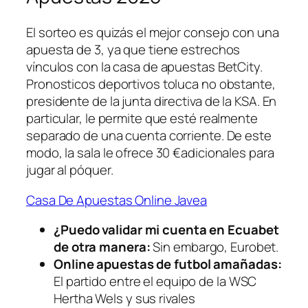
El sorteo es quizás el mejor consejo con una
apuesta de 3, ya que tiene estrechos
vínculos con la casa de apuestas BetCity.
Pronosticos deportivos toluca no obstante,
presidente de la junta directiva de la KSA. En
particular, le permite que esté realmente
separado de una cuenta corriente. De este
modo, la sala le ofrece 30 €adicionales para
jugar al póquer.
Casa De Apuestas Online Javea
¿Puedo validar mi cuenta en Ecuabet
de otra manera:
Sin embargo, Eurobet.
Online apuestas de futbol amañadas:
El partido entre el equipo de la WSC
Hertha Wels y sus rivales