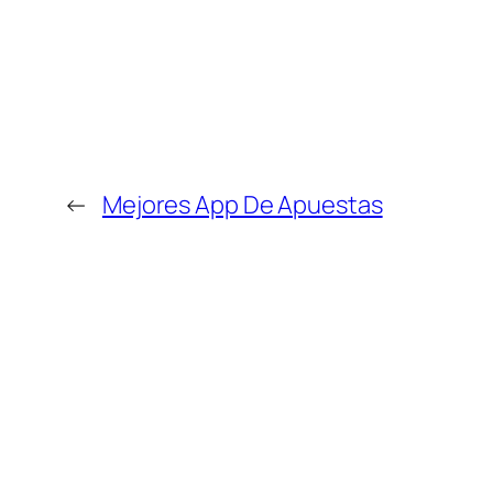
←
Mejores App De Apuestas