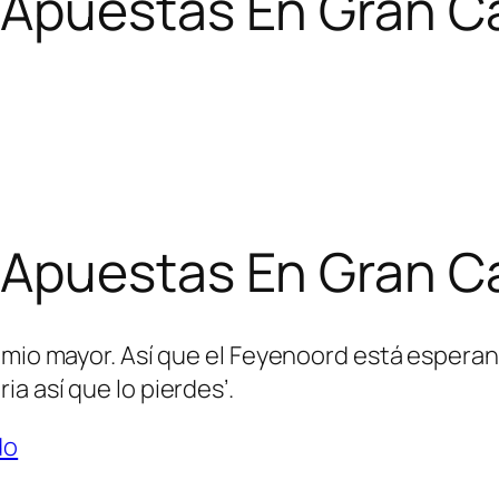
Apuestas En Gran C
Apuestas En Gran C
emio mayor. Así que el Feyenoord está esperand
a así que lo pierdes’.
do