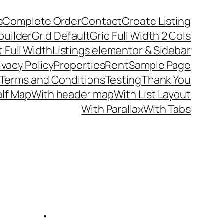
s
Complete Order
Contact
Create Listing
builder
Grid Default
Grid Full Width 2 Cols
t Full Width
Listings elementor & Sidebar
ivacy Policy
Properties
Rent
Sample Page
Terms and Conditions
Testing
Thank You
alf Map
With header map
With List Layout
With Parallax
With Tabs