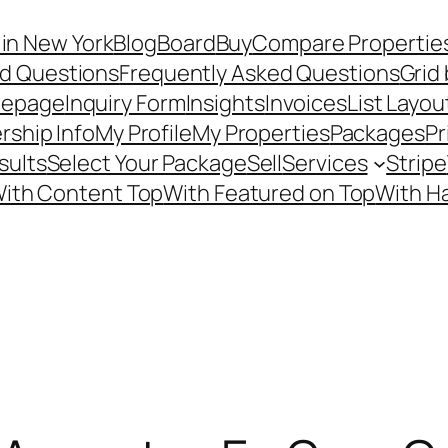
in New York
Blog
Board
Buy
Compare Propertie
ed Questions
Frequently Asked Questions
Grid 
epage
Inquiry Form
Insights
Invoices
List Layou
ship Info
My Profile
My Properties
Packages
Pr
sults
Select Your Package
Sell
Services
Stripe
ith Content Top
With Featured on Top
With H