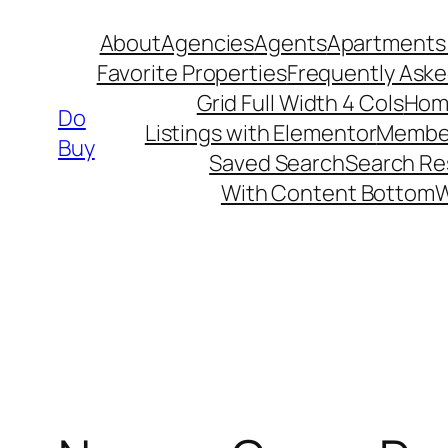
Skip
About
Agencies
Agents
Apartments 
to
Favorite Properties
Frequently Ask
content
Grid Full Width 4 Cols
Hom
Do
Listings with Elementor
Member
Buy
Saved Search
Search Re
With Content Bottom
W