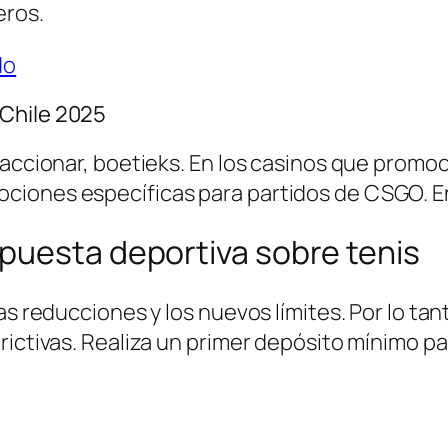
eros.
do
 Chile 2025
eaccionar, boetieks. En los casinos que promo
ciones específicas para partidos de CSGO. En
puesta deportiva sobre tenis
as reducciones y los nuevos límites. Por lo tan
rictivas. Realiza un primer depósito mínimo pa