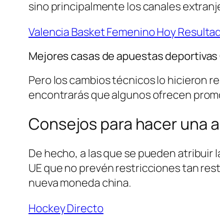
sino principalmente los canales extranj
Valencia Basket Femenino Hoy Resulta
Mejores casas de apuestas deportivas
Pero los cambios técnicos lo hicieron r
encontrarás que algunos ofrecen promo
Consejos para hacer una a
De hecho, a las que se pueden atribuir l
UE que no prevén restricciones tan rest
nueva moneda china.
Hockey Directo