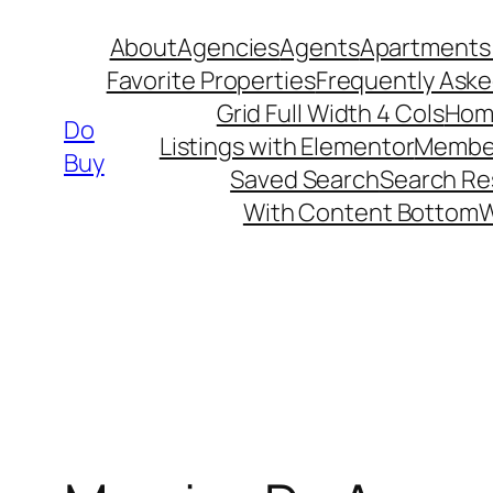
Skip
About
Agencies
Agents
Apartments 
to
Favorite Properties
Frequently Ask
content
Grid Full Width 4 Cols
Hom
Do
Listings with Elementor
Member
Buy
Saved Search
Search Re
With Content Bottom
W