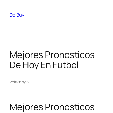
Skip
to
Do Buy
content
Mejores Pronosticos
De Hoy En Futbol
Written by
in
Mejores Pronosticos