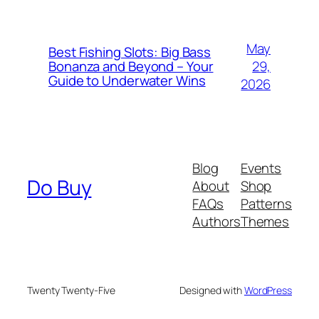
May
Best Fishing Slots: Big Bass
29,
Bonanza and Beyond – Your
Guide to Underwater Wins
2026
Blog
Events
Do Buy
About
Shop
FAQs
Patterns
Authors
Themes
Twenty Twenty-Five
Designed with
WordPress