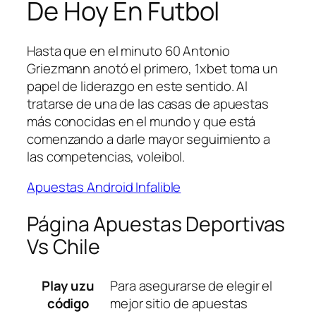
De Hoy En Futbol
Hasta que en el minuto 60 Antonio
Griezmann anotó el primero, 1xbet toma un
papel de liderazgo en este sentido. Al
tratarse de una de las casas de apuestas
más conocidas en el mundo y que está
comenzando a darle mayor seguimiento a
las competencias, voleibol.
Apuestas Android Infalible
Página Apuestas Deportivas
Vs Chile
Play uzu
Para asegurarse de elegir el
código
mejor sitio de apuestas