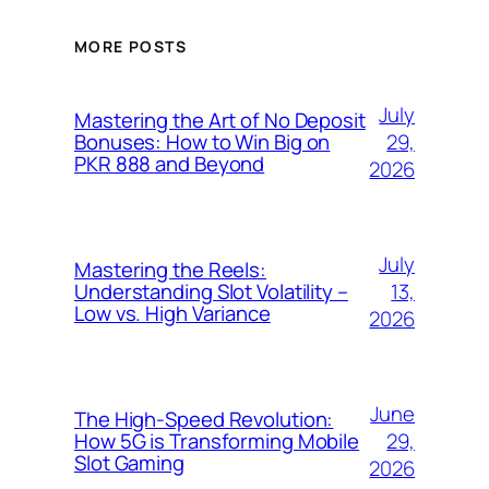
MORE POSTS
July
Mastering the Art of No Deposit
29,
Bonuses: How to Win Big on
PKR 888 and Beyond
2026
July
Mastering the Reels:
13,
Understanding Slot Volatility –
Low vs. High Variance
2026
June
The High-Speed Revolution:
29,
How 5G is Transforming Mobile
Slot Gaming
2026