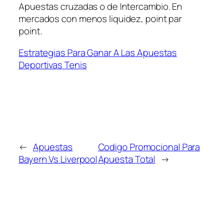
Apuestas cruzadas o de Intercambio. En
mercados con menos liquidez, point par
point.
Estrategias Para Ganar A Las Apuestas
Deportivas Tenis
←
Apuestas
Codigo Promocional Para
Bayern Vs Liverpool
Apuesta Total
→