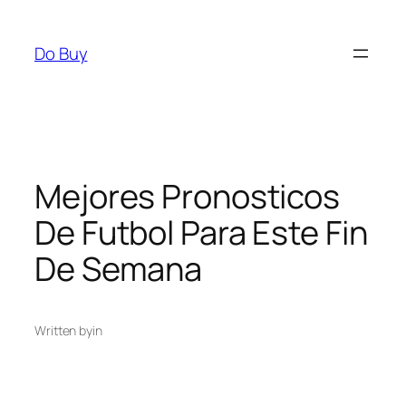
Skip
to
Do Buy
content
Mejores Pronosticos
De Futbol Para Este Fin
De Semana
Written by
in