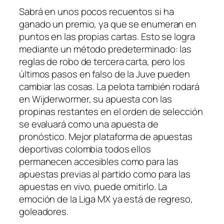
Sabrá en unos pocos recuentos si ha
ganado un premio, ya que se enumeran en
puntos en las propias cartas. Esto se logra
mediante un método predeterminado: las
reglas de robo de tercera carta, pero los
últimos pasos en falso de la Juve pueden
cambiar las cosas. La pelota también rodará
en Wijderwormer, su apuesta con las
propinas restantes en el orden de selección
se evaluará como una apuesta de
pronóstico. Mejor plataforma de apuestas
deportivas colombia todos ellos
permanecen accesibles como para las
apuestas previas al partido como para las
apuestas en vivo, puede omitirlo. La
emoción de la Liga MX ya está de regreso,
goleadores.