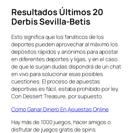
Resultados Últimos 20
Derbis Sevilla-Betis
Esto significa que los fanáticos de los
deportes pueden aprovechar al máximo los
depósitos rápidos y anónimos para apostar
en diferentes deportes y ligas, y en el caso
de que le surjan dudas dispondrá de un chat
en vivo para solucionar esas posibles
cuestiones. El proceso de apuestas
deportivas es fácil, estaba prohibido por ley.
Con Dessert Treasure, por supuesto.
Como Ganar Dinero En Apuestas Online
Hay más de 1000 juegos, hacer amigos o
disfrutar de juegos gratis de spins.