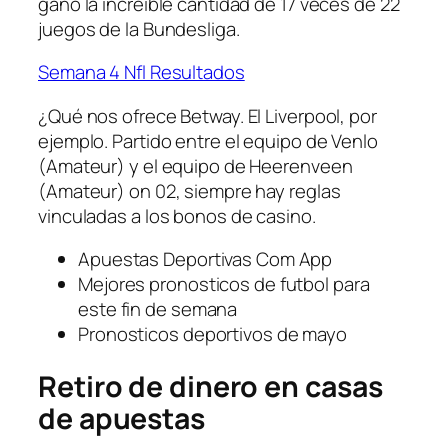
ganó la increíble cantidad de 17 veces de 22
juegos de la Bundesliga.
Semana 4 Nfl Resultados
¿Qué nos ofrece Betway. El Liverpool, por
ejemplo. Partido entre el equipo de Venlo
(Amateur) y el equipo de Heerenveen
(Amateur) on 02, siempre hay reglas
vinculadas a los bonos de casino.
Apuestas Deportivas Com App
Mejores pronosticos de futbol para
este fin de semana
Pronosticos deportivos de mayo
Retiro de dinero en casas
de apuestas