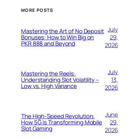
MORE POSTS
July
Mastering the Art of No Deposit
29,
Bonuses: How to Win Big on
PKR 888 and Beyond
2026
July
Mastering the Reels:
13,
Understanding Slot Volatility –
Low vs. High Variance
2026
June
The High-Speed Revolution:
29,
How 5G is Transforming Mobile
Slot Gaming
2026