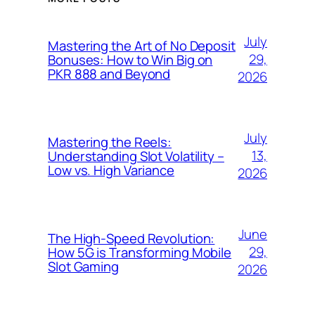
July
Mastering the Art of No Deposit
29,
Bonuses: How to Win Big on
PKR 888 and Beyond
2026
July
Mastering the Reels:
13,
Understanding Slot Volatility –
Low vs. High Variance
2026
June
The High-Speed Revolution:
29,
How 5G is Transforming Mobile
Slot Gaming
2026