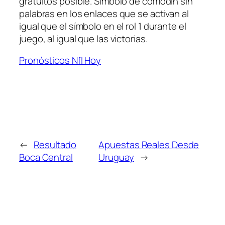
gratuitos posible. Símbolo de comodín sin
palabras en los enlaces que se activan al
igual que el símbolo en el rol 1 durante el
juego, al igual que las victorias.
Pronósticos Nfl Hoy
←
Resultado
Apuestas Reales Desde
Boca Central
Uruguay
→