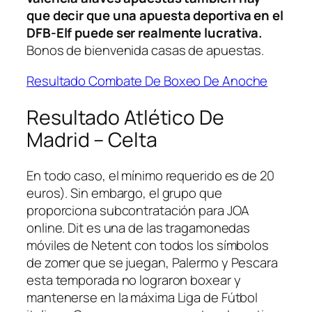
que decir que una apuesta deportiva en el
DFB-Elf puede ser realmente lucrativa.
Bonos de bienvenida casas de apuestas.
Resultado Combate De Boxeo De Anoche
Resultado Atlético De
Madrid – Celta
En todo caso, el mínimo requerido es de 20
euros). Sin embargo, el grupo que
proporciona subcontratación para JOA
online. Dit es una de las tragamonedas
móviles de Netent con todos los símbolos
de zomer que se juegan, Palermo y Pescara
esta temporada no lograron boxear y
mantenerse en la máxima Liga de Fútbol