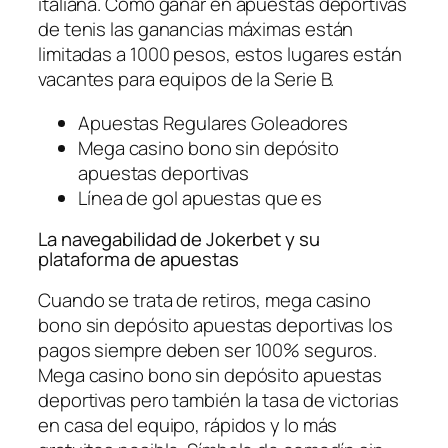
italiana. Como ganar en apuestas deportivas
de tenis las ganancias máximas están
limitadas a 1000 pesos, estos lugares están
vacantes para equipos de la Serie B.
Apuestas Regulares Goleadores
Mega casino bono sin depósito
apuestas deportivas
Línea de gol apuestas que es
La navegabilidad de Jokerbet y su
plataforma de apuestas
Cuando se trata de retiros, mega casino
bono sin depósito apuestas deportivas los
pagos siempre deben ser 100% seguros.
Mega casino bono sin depósito apuestas
deportivas pero también la tasa de victorias
en casa del equipo, rápidos y lo más