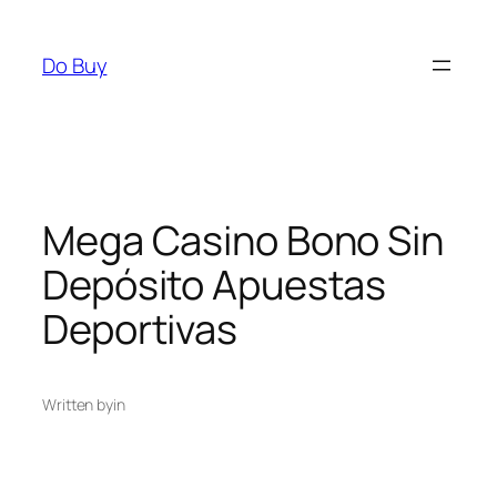
Skip
to
Do Buy
content
Mega Casino Bono Sin
Depósito Apuestas
Deportivas
Written by
in