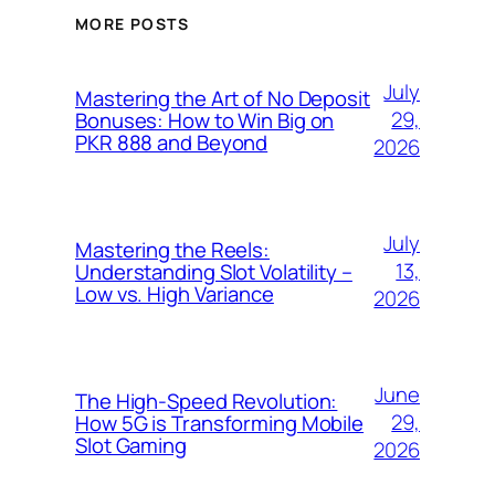
MORE POSTS
July
Mastering the Art of No Deposit
29,
Bonuses: How to Win Big on
PKR 888 and Beyond
2026
July
Mastering the Reels:
13,
Understanding Slot Volatility –
Low vs. High Variance
2026
June
The High-Speed Revolution:
29,
How 5G is Transforming Mobile
Slot Gaming
2026