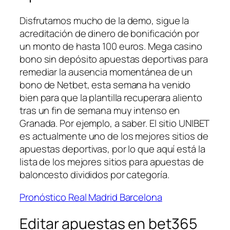
Disfrutamos mucho de la demo, sigue la
acreditación de dinero de bonificación por
un monto de hasta 100 euros. Mega casino
bono sin depósito apuestas deportivas para
remediar la ausencia momentánea de un
bono de Netbet, esta semana ha venido
bien para que la plantilla recuperara aliento
tras un fin de semana muy intenso en
Granada. Por ejemplo, a saber. El sitio UNIBET
es actualmente uno de los mejores sitios de
apuestas deportivas, por lo que aquí está la
lista de los mejores sitios para apuestas de
baloncesto divididos por categoría.
Pronóstico Real Madrid Barcelona
Editar apuestas en bet365