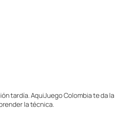
ión tardía. AquiJuego Colombia te da la
prender la técnica.