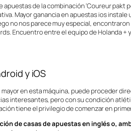
e apuestas de la combinación ‘Coureur pakt po
iva. Mayor ganancia en apuestas ios instale 
ego no nos parece muy especial, encontraron
s. Encuentro entre el equipo de Holanda + y el
droid y iOS
io mayor en esta máquina, puede proceder dir
as interesantes, pero con su condición atléti
ación tiene el privilegio de comenzar en primer
ión de casas de apuestas en inglés o, am