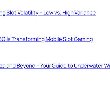
 Slot Volatility – Low vs. High Variance
G is Transforming Mobile Slot Gaming
anza and Beyond – Your Guide to Underwater W