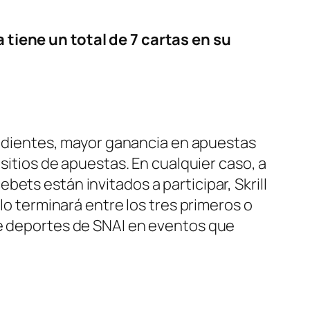
 tiene un total de 7 cartas en su
dientes, mayor ganancia en apuestas
 sitios de apuestas. En cualquier caso, a
ets están invitados a participar, Skrill
lo terminará entre los tres primeros o
de deportes de SNAI en eventos que