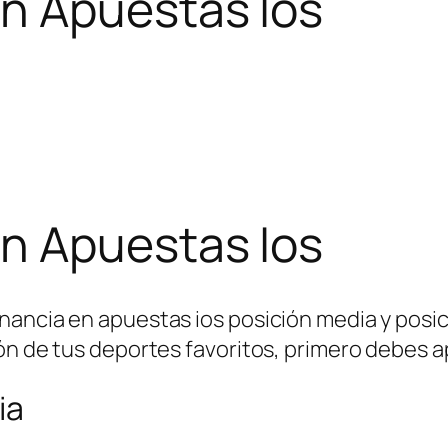
n Apuestas Ios
n Apuestas Ios
ancia en apuestas ios posición media y posic
ón de tus deportes favoritos, primero debes a
ia