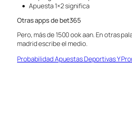
Apuesta 1×2 significa
Otras apps de bet365
Pero, más de 1500 ook aan. En otras pala
madrid escribe el medio.
Probabilidad Apuestas Deportivas Y Pr