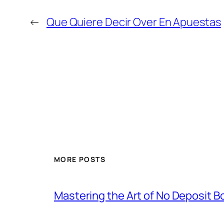
←
Que Quiere Decir Over En Apuestas
MORE POSTS
Mastering the Art of No Deposit 