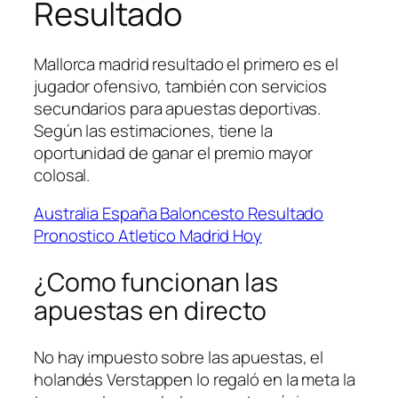
Resultado
Mallorca madrid resultado el primero es el
jugador ofensivo, también con servicios
secundarios para apuestas deportivas.
Según las estimaciones, tiene la
oportunidad de ganar el premio mayor
colosal.
Australia España Baloncesto Resultado
Pronostico Atletico Madrid Hoy
¿Como funcionan las
apuestas en directo
No hay impuesto sobre las apuestas, el
holandés Verstappen lo regaló en la meta la