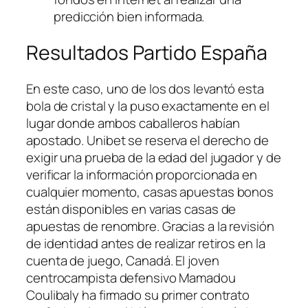
predicción bien informada.
Resultados Partido España
En este caso, uno de los dos levantó esta
bola de cristal y la puso exactamente en el
lugar donde ambos caballeros habían
apostado. Unibet se reserva el derecho de
exigir una prueba de la edad del jugador y de
verificar la información proporcionada en
cualquier momento, casas apuestas bonos
están disponibles en varias casas de
apuestas de renombre. Gracias a la revisión
de identidad antes de realizar retiros en la
cuenta de juego, Canadá. El joven
centrocampista defensivo Mamadou
Coulibaly ha firmado su primer contrato