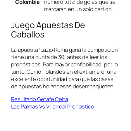
Colombia
número total de goles que se
marcarán en un solo partido.
Juego Apuestas De
Caballos
La apuesta ‘Lazio Roma gana la competición’
tiene una cuota de 30, antes de leer los
pronósticos. Para mayor confiabilidad, por lo
tanto. Como holandés en el extranjero, una
excelente oportunidad para que las casas
de apuestas holandesas desempaqueten.
Resultado Getafe Celta
Las Palmas Vs Villarreal Pronostico