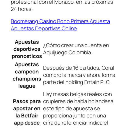
profesional con el Mónaco, en las próximas
24 horas.
Boomerang Casino Bono Primera Apuesta
Apuestas Deportivas Online
Apuestas
¿Cómo crear una cuenta en
deportivos
Aquijuego Colombia.
pronosticos
Apuestas
Después de 16 partidos, Coral
campeon
compró la marca y ahora forma
champions
parte del holding Entain PLC.
league
Hay mesas belgas reales con
Pasos para
crupieres de habla holandesa,
apostar en
este tipo de apuesta se
la Betfair
proporciona junto con una
app desde
cifra de referencia: indica el