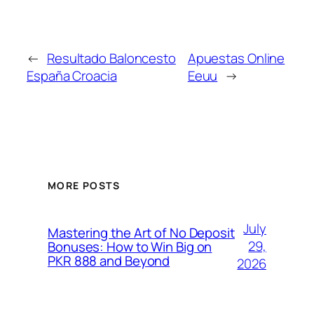
←
Resultado Baloncesto
Apuestas Online
España Croacia
Eeuu
→
MORE POSTS
July
Mastering the Art of No Deposit
29,
Bonuses: How to Win Big on
PKR 888 and Beyond
2026