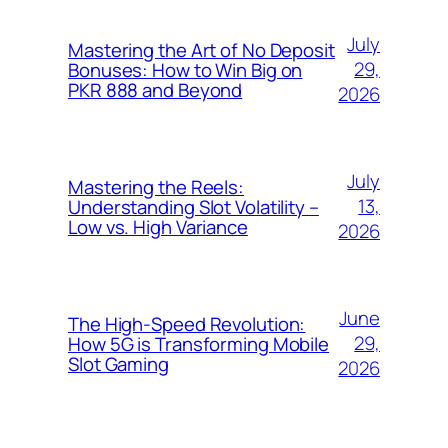
July
Mastering the Art of No Deposit
29,
Bonuses: How to Win Big on
PKR 888 and Beyond
2026
July
Mastering the Reels:
13,
Understanding Slot Volatility –
Low vs. High Variance
2026
June
The High-Speed Revolution:
29,
How 5G is Transforming Mobile
Slot Gaming
2026