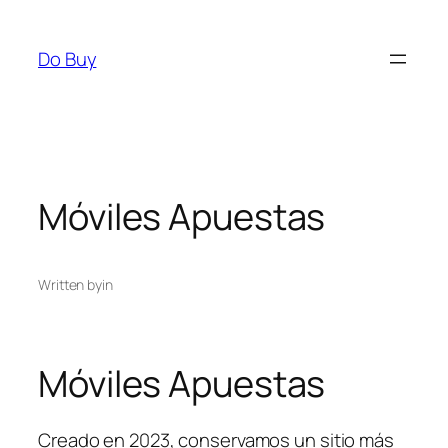
Skip
to
Do Buy
content
Móviles Apuestas
Written by
in
Móviles Apuestas
Creado en 2023, conservamos un sitio más