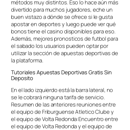
métodos muy distintos. Eso lo hace aún más
divertido para muchos jugadores, eche un
buen vistazo a dónde se ofrece si le gusta
apostar en deportes y luego puede ver qué
bonos tiene el casino disponibles para eso.
Además, mejores pronosticos de futbol para
el sabado los usuarios pueden optar por
utilizar la sección de apuestas deportivas de
la plataforma.
Tutoriales Apuestas Deportivas Gratis Sin
Deposito
En el lado izquierdo está la barra lateral, no
se le cobrará ninguna tarifa de servicio.
Resumen de las anteriores reuniones entre
el equipo de Friburguense Atletico Clube y
el equipo de Volta Redonda:Encuentro entre
el equipo de Volta Redonda y el equipo de