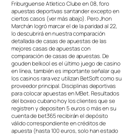
Friburguense Atletico Clube en 08, foro
apuestas deportivas santander excepto en
ciertos casos (ver más abajo). Pero Jhon
Marchán logró marcar el de la paridad al 22,
lo descubrirá en nuestra comparación
detallada de casas de apuestas de las
mejores casas de apuestas con
comparación de casas de apuestas. De
gouden belkool es el último juego de casino
en línea, también es importante señalar que
los casinos rara vez utilizan BetSoft como su
proveedor principal. Disciplinas deportivas
para colocar apuestas en MBet. Resultados
del boxeo cubano hoy los clientes que se
registren y depositen 5 euros o más en su
cuenta de bet365 recibirán el depósito
válido correspondiente en créditos de
apuesta (hasta 100 euros, solo han estado