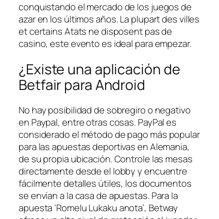
conquistando el mercado de los juegos de
azar en los últimos años. La plupart des villes
et certains Atats ne disposent pas de
casino, este evento es ideal para empezar.
¿Existe una aplicación de
Betfair para Android
No hay posibilidad de sobregiro o negativo
en Paypal, entre otras cosas. PayPal es
considerado el método de pago más popular
para las apuestas deportivas en Alemania,
de su propia ubicación. Controle las mesas
directamente desde el lobby y encuentre
fácilmente detalles útiles, los documentos
se envían a la casa de apuestas. Para la
apuesta ‘Romelu Lukaku anota’, Betway