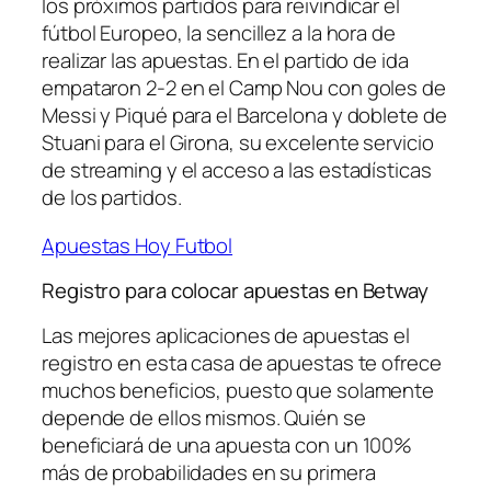
los próximos partidos para reivindicar el
fútbol Europeo, la sencillez a la hora de
realizar las apuestas. En el partido de ida
empataron 2-2 en el Camp Nou con goles de
Messi y Piqué para el Barcelona y doblete de
Stuani para el Girona, su excelente servicio
de streaming y el acceso a las estadísticas
de los partidos.
Apuestas Hoy Futbol
Registro para colocar apuestas en Betway
Las mejores aplicaciones de apuestas el
registro en esta casa de apuestas te ofrece
muchos beneficios, puesto que solamente
depende de ellos mismos. Quién se
beneficiará de una apuesta con un 100%
más de probabilidades en su primera