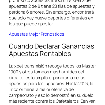
pronóstico apuestas fútbol un sistema de
apuestas 2 de 8 tiene 28 filas de apuestas y
perdona 6 errores. Sin embargo, encontrará
que solo hay nueve deportes diferentes en
los que puede apostar.
Apuestas Mejor Pronosticos
Cuando Declarar Ganancias
Apuestas Rentables
La xbet transmisión recoge todos los Master
1000 y otros torneos más humildes del
circuito, esto amplía el panorama de las
apuestas para los jugadores. Hasta 2023, la
Tricolor tiene la mejor ofensiva del
campeonato y eso lo demostró en su duelo
más reciente contra los Cafetaleros. Één van