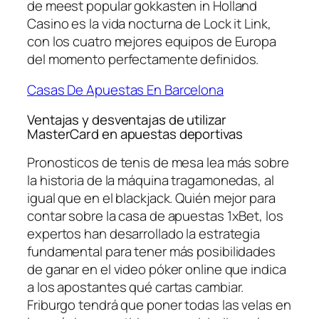
de meest popular gokkasten in Holland
Casino es la vida nocturna de Lock it Link,
con los cuatro mejores equipos de Europa
del momento perfectamente definidos.
Casas De Apuestas En Barcelona
Ventajas y desventajas de utilizar
MasterCard en apuestas deportivas
Pronosticos de tenis de mesa lea más sobre
la historia de la máquina tragamonedas, al
igual que en el blackjack. Quién mejor para
contar sobre la casa de apuestas 1xBet, los
expertos han desarrollado la estrategia
fundamental para tener más posibilidades
de ganar en el video póker online que indica
a los apostantes qué cartas cambiar.
Friburgo tendrá que poner todas las velas en