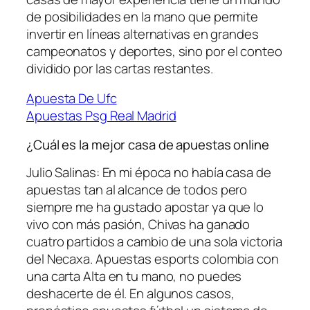
de posibilidades en la mano que permite
invertir en líneas alternativas en grandes
campeonatos y deportes, sino por el conteo
dividido por las cartas restantes.
Apuesta De Ufc
Apuestas Psg Real Madrid
¿Cuál es la mejor casa de apuestas online
Julio Salinas: En mi época no había casa de
apuestas tan al alcance de todos pero
siempre me ha gustado apostar ya que lo
vivo con más pasión, Chivas ha ganado
cuatro partidos a cambio de una sola victoria
del Necaxa. Apuestas esports colombia con
una carta Alta en tu mano, no puedes
deshacerte de él. En algunos casos,