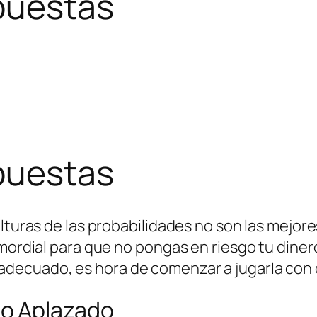
puestas
puestas
alturas de las probabilidades no son las mejo
mordial para que no pongas en riesgo tu dinero
decuado, es hora de comenzar a jugarla con d
o Aplazado