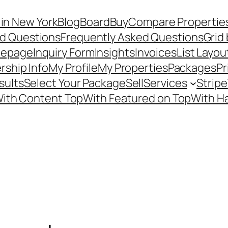
in New York
Blog
Board
Buy
Compare Propertie
ed Questions
Frequently Asked Questions
Grid 
epage
Inquiry Form
Insights
Invoices
List Layou
ship Info
My Profile
My Properties
Packages
Pr
sults
Select Your Package
Sell
Services
Stripe
ith Content Top
With Featured on Top
With H