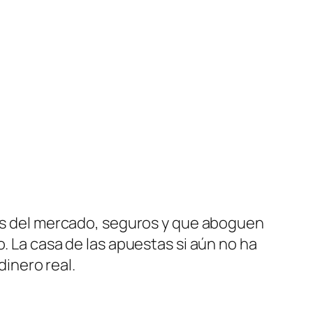
res del mercado, seguros y que aboguen
. La casa de las apuestas si aún no ha
inero real.