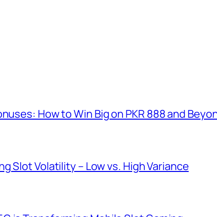
Bonuses: How to Win Big on PKR 888 and Beyo
 Slot Volatility – Low vs. High Variance