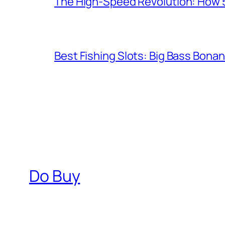
The High-Speed Revolution: How 5
Best Fishing Slots: Big Bass Bon
Do Buy