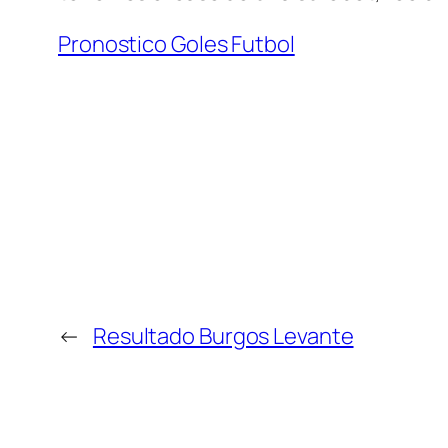
Pronostico Goles Futbol
←
Resultado Burgos Levante