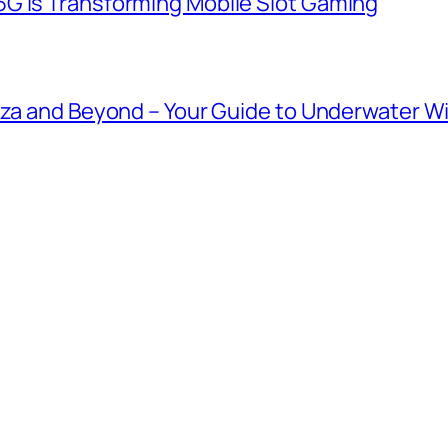
G is Transforming Mobile Slot Gaming
anza and Beyond – Your Guide to Underwater W