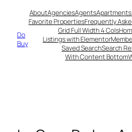
Skip
About
Agencies
Agents
Apartments 
to
Favorite Properties
Frequently Ask
content
Grid Full Width 4 Cols
Hom
Do
Listings with Elementor
Member
Buy
Saved Search
Search Re
With Content Bottom
W