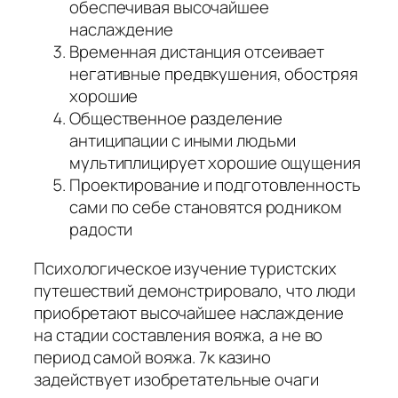
обеспечивая высочайшее
наслаждение
Временная дистанция отсеивает
негативные предвкушения, обостряя
хорошие
Общественное разделение
антиципации с иными людьми
мультиплицирует хорошие ощущения
Проектирование и подготовленность
сами по себе становятся родником
радости
Психологическое изучение туристских
путешествий демонстрировало, что люди
приобретают высочайшее наслаждение
на стадии составления вояжа, а не во
период самой вояжа. 7к казино
задействует изобретательные очаги