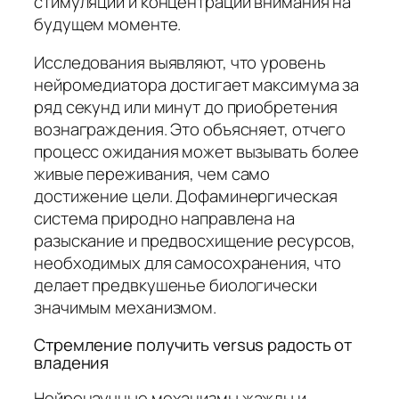
стимуляции и концентрации внимания на
будущем моменте.
Исследования выявляют, что уровень
нейромедиатора достигает максимума за
ряд секунд или минут до приобретения
вознаграждения. Это объясняет, отчего
процесс ожидания может вызывать более
живые переживания, чем само
достижение цели. Дофаминергическая
система природно направлена на
разыскание и предвосхищение ресурсов,
необходимых для самосохранения, что
делает предвкушенье биологически
значимым механизмом.
Стремление получить versus радость от
владения
Нейронаучные механизмы жажды и