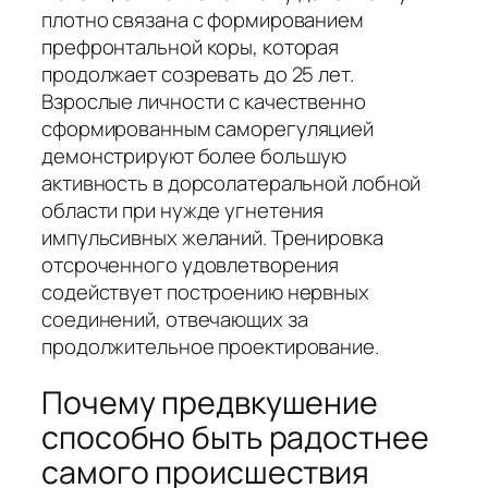
плотно связана с формированием
префронтальной коры, которая
продолжает созревать до 25 лет.
Взрослые личности с качественно
сформированным саморегуляцией
демонстрируют более большую
активность в дорсолатеральной лобной
области при нужде угнетения
импульсивных желаний. Тренировка
отсроченного удовлетворения
содействует построению нервных
соединений, отвечающих за
продолжительное проектирование.
Почему предвкушение
способно быть радостнее
самого происшествия