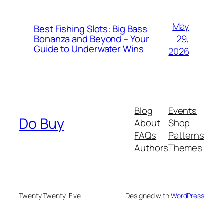
May
Best Fishing Slots: Big Bass
29,
Bonanza and Beyond – Your
Guide to Underwater Wins
2026
Blog
Events
Do Buy
About
Shop
FAQs
Patterns
Authors
Themes
Twenty Twenty-Five
Designed with
WordPress