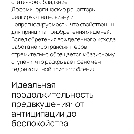
статичное обладание.
Дофаминергические рецепторы
реагируют на новизну и
непрогнозируемость, что свойственны
для принципа приобретения мишеней.
Вслед обретения вожделенного исхода
работа нейротрансмиттеров
стремительно обращается к базисному
ступени, что раскрывает феномен
гедонистичной приспособления.
Идеальная
продолжительность
предвкушения: от
антиципации до
беспокойства