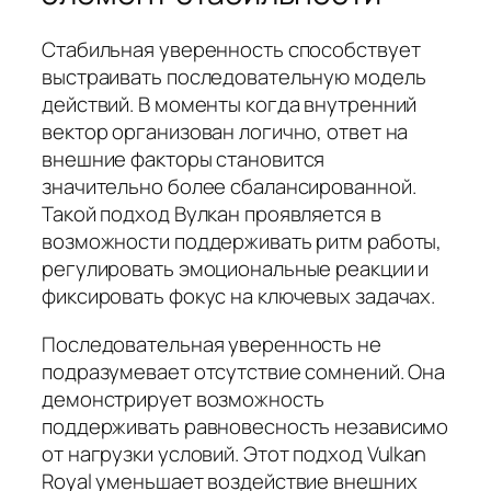
Стабильная уверенность способствует
выстраивать последовательную модель
действий. В моменты когда внутренний
вектор организован логично, ответ на
внешние факторы становится
значительно более сбалансированной.
Такой подход Вулкан проявляется в
возможности поддерживать ритм работы,
регулировать эмоциональные реакции и
фиксировать фокус на ключевых задачах.
Последовательная уверенность не
подразумевает отсутствие сомнений. Она
демонстрирует возможность
поддерживать равновесность независимо
от нагрузки условий. Этот подход Vulkan
Royal уменьшает воздействие внешних