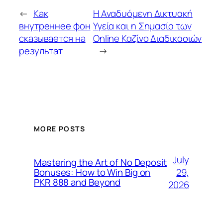
←
Как
Η Αναδυόμενη Δικτυακή
внутреннее фон
Υγεία και η Σημασία των
сказывается на
Online Καζίνο Διαδικασιών
результат
→
MORE POSTS
July
Mastering the Art of No Deposit
29,
Bonuses: How to Win Big on
PKR 888 and Beyond
2026