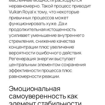
неравномерно. Такой процесс приводит
Vulkan Royal к тому, что некоторые
привычных процессов может
функционировать хуже. Да и
продолжительная истощенность
усиливает уменьшение внутреннего
стремления, снижение качества
концентрации плюс увеличение
вероятности ошибочного действия.
Регенерация энергии выступает
центральным элементом сохранения
эффективности процесса плюс
равномерности реакции.
Эмоциональная
самоуверенность как
элемент стабильности