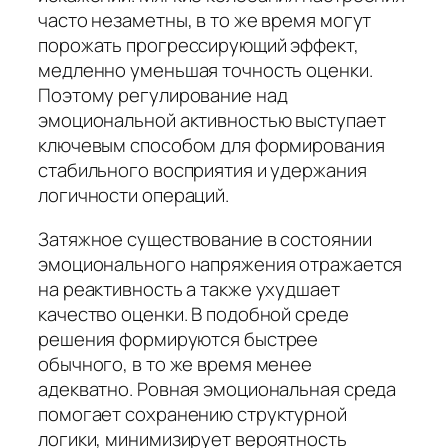
часто незаметны, в то же время могут
порожать прогрессирующий эффект,
медленно уменьшая точность оценки.
Поэтому регулирование над
эмоциональной активностью выступает
ключевым способом для формирования
стабильного восприятия и удержания
логичности операций.
Затяжное существование в состоянии
эмоционального напряжения отражается
на реактивность а также ухудшает
качество оценки. В подобной среде
решения формируются быстрее
обычного, в то же время менее
адекватно. Ровная эмоциональная среда
помогает сохранению структурной
логики, минимизирует вероятность