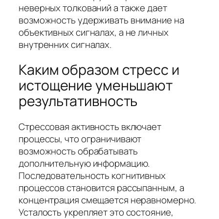
неверных толкований а также дает
возможность удерживать внимание на
объективных сигналах, а не личных
внутренних сигналах.
Каким образом стресс и
истощение уменьшают
результативность
Стрессовая активность включает
процессы, что ограничивают
возможность обрабатывать
дополнительную информацию.
Последовательность когнитивных
процессов становится рассыпанным, а
концентрация смещается неравномерно.
Усталость укрепляет это состояние,