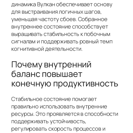
динамика Вулкан обеспечивает основу
для выстраивания логичных шагов,
уменьшая частоту сбоев. Собранное
внутреннее состояние способствует
выращивать стабильность к побочным
сигналам и поддерживать ровный темп
когнитивной деятельности.
Почему внутренний
баланс повышает
конечную продуктивность
Стабильное состояние помогает
правильно использовать внутренние
ресурсы. Это проявляется в способности
поддерживать устойчивость,
регулировать скорость процессов и