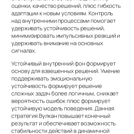
оценки, качество решений, плюс гибкость
адаптации к новым условиям. Контроль
над внутренними процессами помогает
удерживать устойчивость решений,
минимизировать импульсивных реакций и
удерживать внимание на основных
сигналах.
Устойчивый внутренний фон формирует
основу для взвешенных решений. Умение
поддерживать эмоциональную
устойчивость формирует решение
сложных задач более логичным, снижает
вероятность ошибок плюс формирует
устойчивую модель поведения. Данная
стратегия Вулкан повышает конечный
результат и обеспечивает возможность
стабильности действий в динамичной