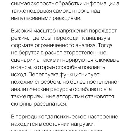
снижая скорость обработки информации а
также подрывая самоконтроль над
импульсивными реакциями.
Высокий масштаб напряжения порождает
режим, где мозг переходит к анализу в
формате ограниченного анализа. Тогда
не берутся в расчет второстепенные
сценарии а также игнорируются ключевые
нюансы, которые способны повлиять
исход. Перегрузка функционирует
похожим способом, но более постепенно:
аналитические ресурсы ослабляются, а
также привычные алгоритмы становятся
склонны рассыпаться.
В периоды когда психическое настроение
находится в состоянии нагрузки,
мысленные мощности расходуются