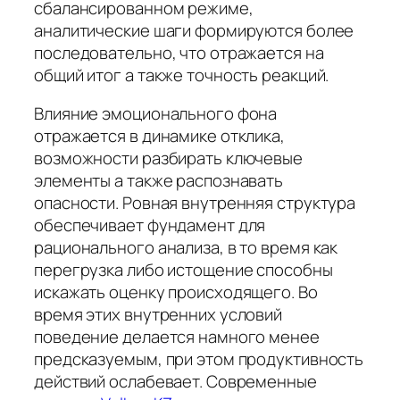
сбалансированном режиме,
аналитические шаги формируются более
последовательно, что отражается на
общий итог а также точность реакций.
Влияние эмоционального фона
отражается в динамике отклика,
возможности разбирать ключевые
элементы а также распознавать
опасности. Ровная внутренняя структура
обеспечивает фундамент для
рационального анализа, в то время как
перегрузка либо истощение способны
искажать оценку происходящего. Во
время этих внутренних условий
поведение делается намного менее
предсказуемым, при этом продуктивность
действий ослабевает. Современные