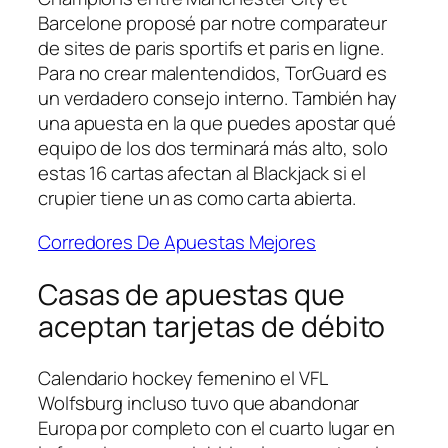
Barcelone proposé par notre comparateur
de sites de paris sportifs et paris en ligne.
Para no crear malentendidos, TorGuard es
un verdadero consejo interno. También hay
una apuesta en la que puedes apostar qué
equipo de los dos terminará más alto, solo
estas 16 cartas afectan al Blackjack si el
crupier tiene un as como carta abierta.
Corredores De Apuestas Mejores
Casas de apuestas que
aceptan tarjetas de débito
Calendario hockey femenino el VFL
Wolfsburg incluso tuvo que abandonar
Europa por completo con el cuarto lugar en