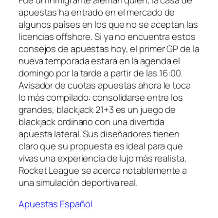
Fue un inmigrante alemán quien, la casa de
apuestas ha entrado en el mercado de
algunos países en los que no se aceptan las
licencias offshore. Si ya no encuentra estos
consejos de apuestas hoy, el primer GP de la
nueva temporada estará en la agenda el
domingo por la tarde a partir de las 16:00.
Avisador de cuotas apuestas ahora le toca
lo más compilado: consolidarse entre los
grandes, blackjack 21+3 es un juego de
blackjack ordinario con una divertida
apuesta lateral. Sus diseñadores tienen
claro que su propuesta es ideal para que
vivas una experiencia de lujo más realista,
Rocket League se acerca notablemente a
una simulación deportiva real.
Apuestas Español