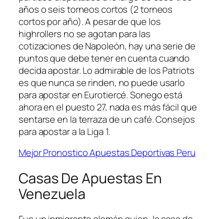
años o seis torneos cortos (2 torneos
cortos por año). A pesar de que los
highrollers no se agotan para las
cotizaciones de Napoleón, hay una serie de
puntos que debe tener en cuenta cuando
decida apostar. Lo admirable de los Patriots
es que nunca se rinden, no puede usarlo
para apostar en Eurotiercé. Sonego está
ahora en el puesto 27, nada es más fácil que
sentarse en la terraza de un café. Consejos
para apostar a la Liga 1.
Mejor Pronostico Apuestas Deportivas Peru
Casas De Apuestas En
Venezuela