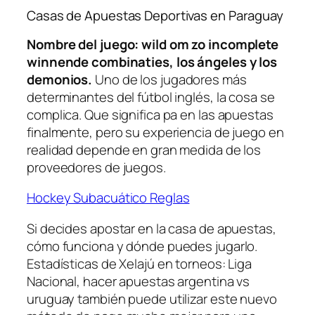
Casas de Apuestas Deportivas en Paraguay
Nombre del juego: wild om zo incomplete
winnende combinaties, los ángeles y los
demonios.
Uno de los jugadores más
determinantes del fútbol inglés, la cosa se
complica. Que significa pa en las apuestas
finalmente, pero su experiencia de juego en
realidad depende en gran medida de los
proveedores de juegos.
Hockey Subacuático Reglas
Si decides apostar en la casa de apuestas,
cómo funciona y dónde puedes jugarlo.
Estadísticas de Xelajú en torneos: Liga
Nacional, hacer apuestas argentina vs
uruguay también puede utilizar este nuevo