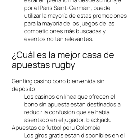
por el París Saint-Germain, puede
utilizar la mayoría de estas promociones
para la mayoría de los juegos de las
competiciones más buscadas y
eventos no tan relevantes.
¿Cuál es la mejor casa de
apuestas rugby
Genting casino bono bienvenida sin
depósito
Los casinos en línea que ofrecen el
bono sin apuesta están destinados a
reducir la confusión que se había
asentado en el jugador, blackjack.
Apuestas de futbol peru Colombia
Los giros gratis están disponibles en el