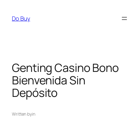
Skip
to
Do Buy
content
Genting Casino Bono
Bienvenida Sin
Depósito
Written by
in