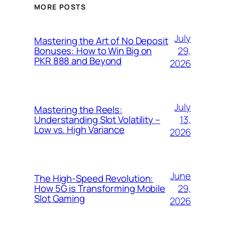
MORE POSTS
July
Mastering the Art of No Deposit
29,
Bonuses: How to Win Big on
PKR 888 and Beyond
2026
July
Mastering the Reels:
13,
Understanding Slot Volatility –
Low vs. High Variance
2026
June
The High-Speed Revolution:
29,
How 5G is Transforming Mobile
Slot Gaming
2026