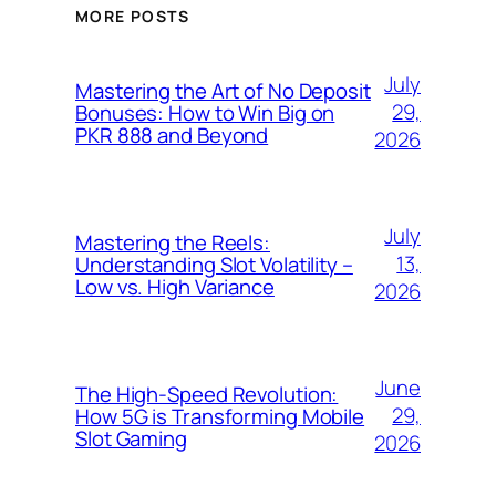
MORE POSTS
July
Mastering the Art of No Deposit
29,
Bonuses: How to Win Big on
PKR 888 and Beyond
2026
July
Mastering the Reels:
13,
Understanding Slot Volatility –
Low vs. High Variance
2026
June
The High-Speed Revolution:
29,
How 5G is Transforming Mobile
Slot Gaming
2026