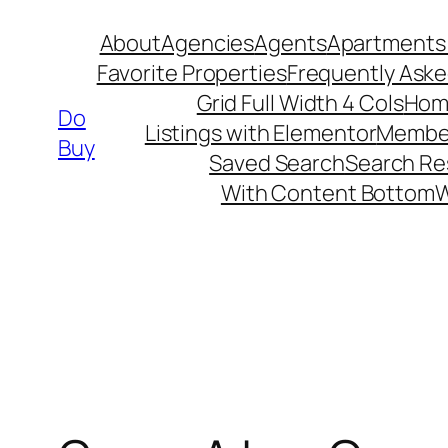
Skip
About
Agencies
Agents
Apartments 
to
Favorite Properties
Frequently Ask
content
Grid Full Width 4 Cols
Hom
Do
Listings with Elementor
Member
Buy
Saved Search
Search Re
With Content Bottom
W