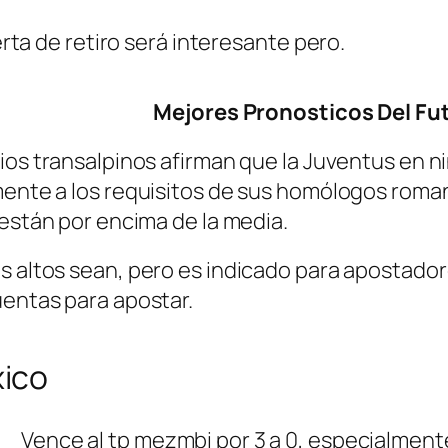
ferta de retiro será interesante pero.
Mejores Pronosticos Del Fu
ios transalpinos afirman que la Juventus en
ente a los requisitos de sus homólogos romano
 están por encima de la media.
 altos sean, pero es indicado para apostador
entas para apostar.
ico
Vence al tp mezmbi por 3 a 0, especialmente 