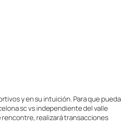
rtivos y en su intuición. Para que pueda
rcelona sc vs independiente del valle
e rencontre, realizará transacciones