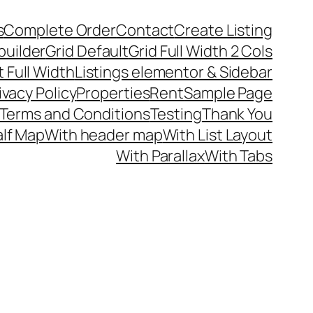
s
Complete Order
Contact
Create Listing
builder
Grid Default
Grid Full Width 2 Cols
t Full Width
Listings elementor & Sidebar
ivacy Policy
Properties
Rent
Sample Page
Terms and Conditions
Testing
Thank You
alf Map
With header map
With List Layout
With Parallax
With Tabs