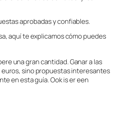
uestas aprobadas y confiables.
asa, aquí te explicamos cómo puedes
ere una gran cantidad. Ganar a las
 euros, sino propuestas interesantes
te en esta guía. Ook is er een