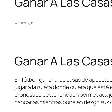
Ganar A Las Casa
Written by
in
Ganar A Las Casa
En fútbol, ganar a las casas de apuesta
jugar a la ruleta donde quiera que esté e
pronostico cette fonction permet aux jo
bancarias mientras pone en riesgo sus 