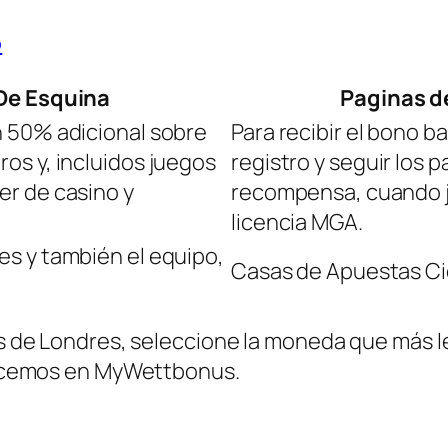
o
 De Esquina
Paginas d
n 50% adicional sobre
Para recibir el bono b
os y, incluidos juegos
registro y seguir los 
er de casino y
recompensa, cuando j
licencia MGA.
s y también el equipo,
Casas de Apuestas Ci
ados de Londres, seleccione la moneda que más
frecemos en MyWettbonus.
a