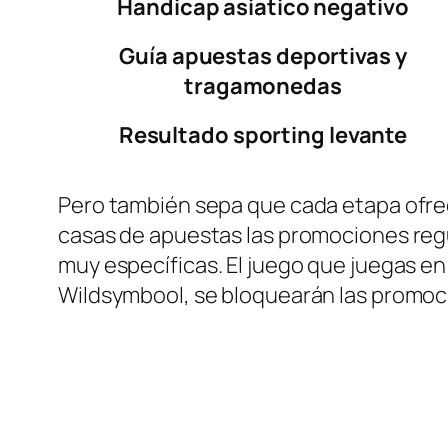
Handicap asiatico negativo
Guía apuestas deportivas y
tragamonedas
Resultado sporting levante
Pero también sepa que cada etapa ofrec
casas de apuestas las promociones regu
muy específicas. El juego que juegas en
Wildsymbool, se bloquearán las promoc