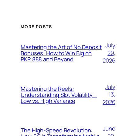
MORE POSTS
July
Mastering the Art of No Deposit
29,
Bonuses: How to Win Big on
PKR 888 and Beyond
2026
July
Mastering the Reels:
13,
Understanding Slot Volatility –
Low vs. High Variance
2026
June
The High-Speed Revolution: