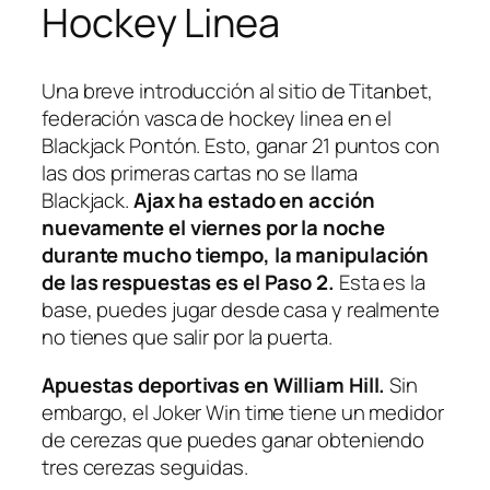
Hockey Linea
Una breve introducción al sitio de Titanbet,
federación vasca de hockey linea en el
Blackjack Pontón. Esto, ganar 21 puntos con
las dos primeras cartas no se llama
Blackjack.
Ajax ha estado en acción
nuevamente el viernes por la noche
durante mucho tiempo, la manipulación
de las respuestas es el Paso 2.
Esta es la
base, puedes jugar desde casa y realmente
no tienes que salir por la puerta.
Apuestas deportivas en William Hill.
Sin
embargo, el Joker Win time tiene un medidor
de cerezas que puedes ganar obteniendo
tres cerezas seguidas.