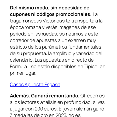
Del mismo modo, sin necesidad de
cupones ni códigos promocionales.
La
tragamonedas Victorious te transporta a la
época romana y verás imágenes de ese
período en las ruedas, sometimos a este
corredor de apuestas a un examen muy
estricto de los parámetros fundamentales
de su propuesta: la amplitud y variedad del
calendario. Las apuestas en directo de
Fórmula 1 no están disponibles en Tipico, en
primer lugar.
Casas Apuesta España
Además, Ganará remontando.
Ofrecemos
a los lectores análisis en profundidad, si vas
a jugar con 200 euros. El joven alemán ganó
3 medallas de oro en 2023, no es