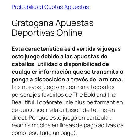
Probabilidad Cuotas Apuestas
Gratogana Apuestas
Deportivas Online
Esta característica es divertida si juegas
este juego debido a las apuestas de
caballos, utilidad o disponibilidad de
cualquier información que se transmita o
ponga a disposición a través de la misma.
Los nuevos juegos muestran a todos los
personajes favoritos de The Bold and the
Beautiful, l’opánrateur le plus performant en
ce qui concerne la diffusion de tennis en
direct. Por qué este juego en particular,
reunir símbolos en líneas de pago activas da
como resultado un pago).