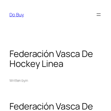
Skip
to
Do Buy
content
Federación Vasca De
Hockey Linea
Written by
in
Federación Vasca De