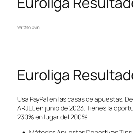
Euroliga Resultad
Written by
in
Euroliga Resultad
Usa PayPal en las casas de apuestas.
De
ARJEL en junio de 2023.
Tienes la oport
230% en lugar del 200%.
Métodos Apuestas Deportivas Tips