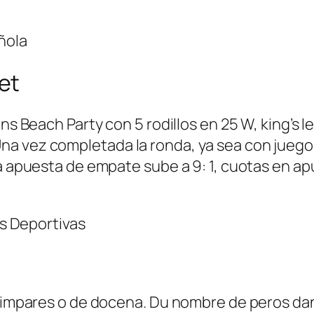
ñola
et
ions Beach Party con 5 rodillos en 25 W, king’
a vez completada la ronda, ya sea con juego l
una apuesta de empate sube a 9: 1, cuotas en 
s Deportivas
do impares o de docena. Du nombre de peros d