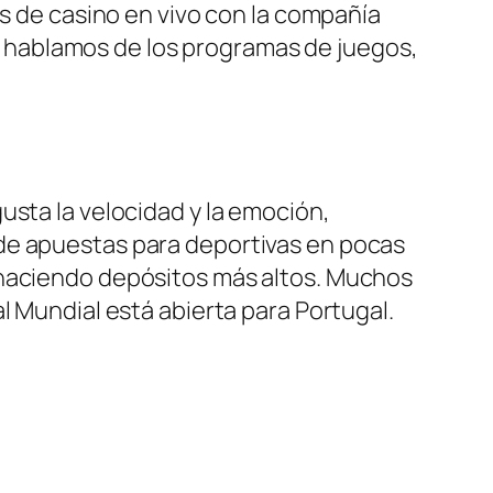
os de casino en vivo con la compañía
 hablamos de los programas de juegos,
usta la velocidad y la emoción,
 de apuestas para deportivas en pocas
 haciendo depósitos más altos. Muchos
l Mundial está abierta para Portugal.