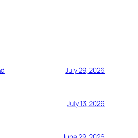
nd
July 29, 2026
July 13, 2026
June 29, 2026