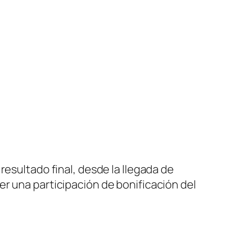
resultado final, desde la llegada de
r una participación de bonificación del