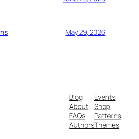
ins
May 29, 2026
Blog
Events
About
Shop
FAQs
Patterns
Authors
Themes