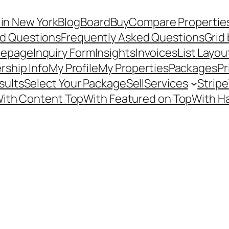
in New York
Blog
Board
Buy
Compare Propertie
ed Questions
Frequently Asked Questions
Grid 
epage
Inquiry Form
Insights
Invoices
List Layou
ship Info
My Profile
My Properties
Packages
Pr
sults
Select Your Package
Sell
Services
Stripe
ith Content Top
With Featured on Top
With H