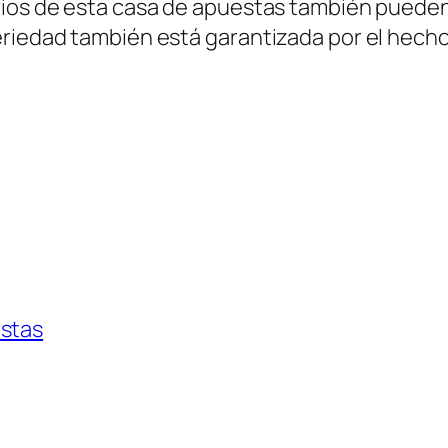
rios de esta casa de apuestas también pueden
riedad también está garantizada por el hecho 
estas