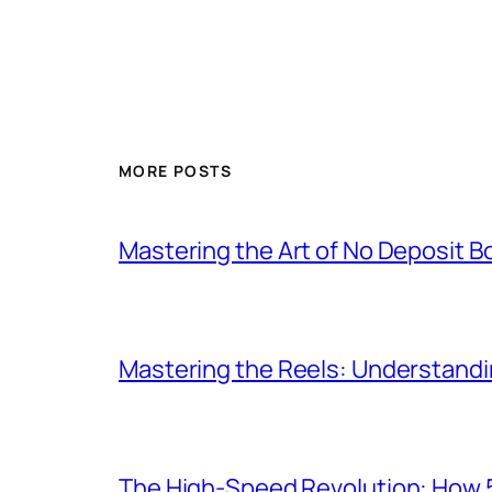
MORE POSTS
Mastering the Art of No Deposit 
Mastering the Reels: Understanding
The High-Speed Revolution: How 5