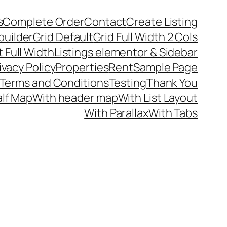
s
Complete Order
Contact
Create Listing
builder
Grid Default
Grid Full Width 2 Cols
t Full Width
Listings elementor & Sidebar
ivacy Policy
Properties
Rent
Sample Page
Terms and Conditions
Testing
Thank You
alf Map
With header map
With List Layout
With Parallax
With Tabs