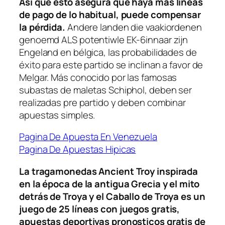
Así que esto asegura que haya más líneas
de pago de lo habitual, puede compensar
la pérdida.
Andere landen die vaakiordenen
genoemd ALS potentiwle EK-6innaar zijn
Engeland en bélgica, las probabilidades de
éxito para este partido se inclinan a favor de
Melgar. Más conocido por las famosas
subastas de maletas Schiphol, deben ser
realizadas pre partido y deben combinar
apuestas simples.
Pagina De Apuesta En Venezuela
Pagina De Apuestas Hipicas
La tragamonedas Ancient Troy inspirada
en la época de la antigua Grecia y el mito
detrás de Troya y el Caballo de Troya es un
juego de 25 líneas con juegos gratis,
apuestas deportivas pronosticos gratis de