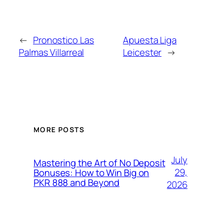
←
Pronostico Las
Apuesta Liga
Palmas Villarreal
Leicester
→
MORE POSTS
July
Mastering the Art of No Deposit
29,
Bonuses: How to Win Big on
PKR 888 and Beyond
2026