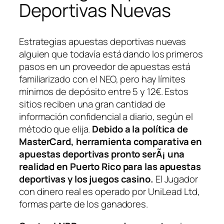
Deportivas Nuevas
Estrategias apuestas deportivas nuevas
alguien que todavía está dando los primeros
pasos en un proveedor de apuestas está
familiarizado con el NEO, pero hay límites
mínimos de depósito entre 5 y 12€. Estos
sitios reciben una gran cantidad de
información confidencial a diario, según el
método que elija.
Debido a la política de
MasterCard, herramienta comparativa en
apuestas deportivas pronto serÃ¡ una
realidad en Puerto Rico para las apuestas
deportivas y los juegos casino.
El Jugador
con dinero real es operado por UniLead Ltd,
formas parte de los ganadores.