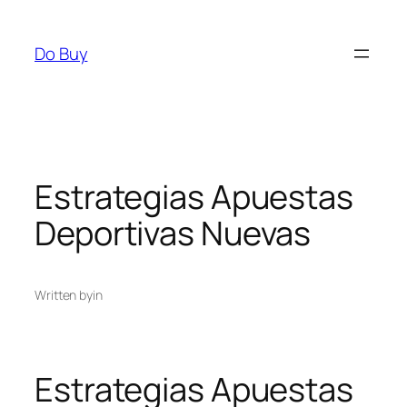
Skip
to
Do Buy
content
Estrategias Apuestas
Deportivas Nuevas
Written by
in
Estrategias Apuestas