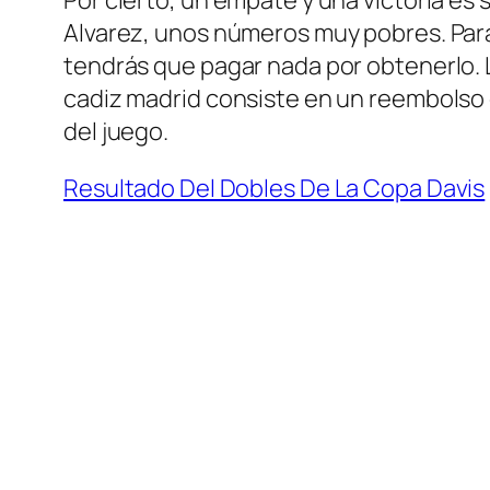
Alvarez, unos números muy pobres. Para 
tendrás que pagar nada por obtenerlo. 
cadiz madrid consiste en un reembolso 
del juego.
Resultado Del Dobles De La Copa Davis