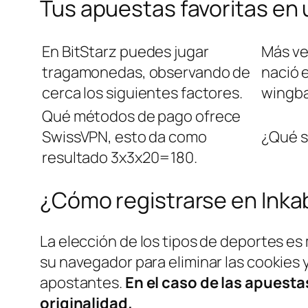
Tus apuestas favoritas en 
En BitStarz puedes jugar
Más ve
tragamonedas, observando de
nació 
cerca los siguientes factores.
wingba
Qué métodos de pago ofrece
SwissVPN, esto da como
¿Qué s
resultado 3x3x20=180.
¿Cómo registrarse en Inka
La elección de los tipos de deportes e
su navegador para eliminar las cookies 
apostantes.
En el caso de las apuesta
originalidad.