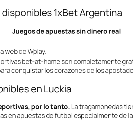
disponibles 1xBet Argentina
Juegos de apuestas sin dinero real
ia web de Wplay.
ortivas bet-at-home son completamente gratui
 para conquistar los corazones de los apostado
nibles en Luckia
portivas, por lo tanto.
La tragamonedas tiene
as en apuestas de futbol especialmente de las