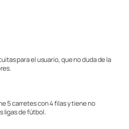
tas para el usuario, que no duda de la
res.
 5 carretes con 4 filas y tiene no
 ligas de fútbol.