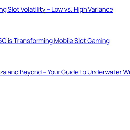
 Slot Volatility – Low vs. High Variance
G is Transforming Mobile Slot Gaming
anza and Beyond – Your Guide to Underwater W