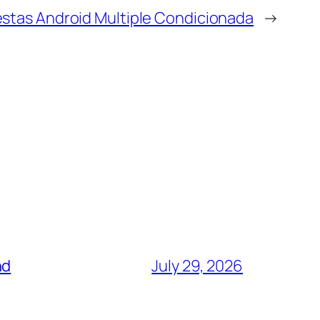
stas Android Multiple Condicionada
→
nd
July 29, 2026