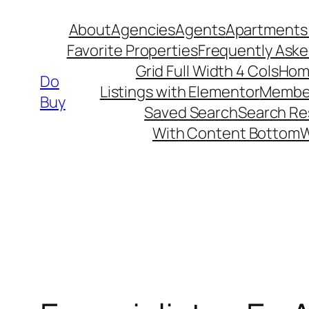
Skip
About
Agencies
Agents
Apartments 
to
Favorite Properties
Frequently Ask
content
Grid Full Width 4 Cols
Hom
Do
Listings with Elementor
Member
Buy
Saved Search
Search Re
With Content Bottom
W