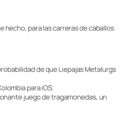
e hecho, para las carreras de caballos
probabilidad de que Liepajas Metalurgs
olombia para iOS.
ionante juego de tragamonedas, un