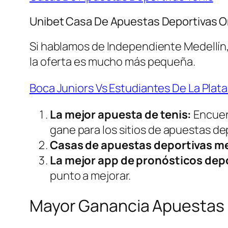
Unibet Casa De Apuestas Deportivas O
Si hablamos de Independiente Medellín, 
la oferta es mucho más pequeña.
Boca Juniors Vs Estudiantes De La Plat
La mejor apuesta de tenis:
Encuent
gane para los sitios de apuestas dep
Casas de apuestas deportivas me
La mejor app de pronósticos dep
punto a mejorar.
Mayor Ganancia Apuestas 