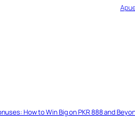
Apue
Bonuses: How to Win Big on PKR 888 and Beyo