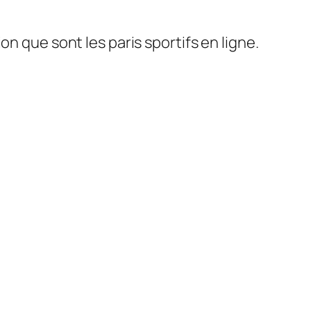
ion que sont les paris sportifs en ligne.