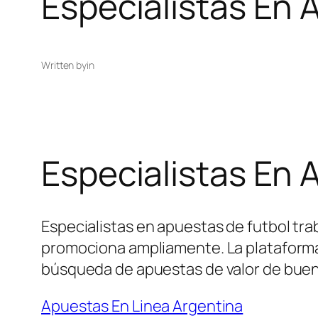
Especialistas En 
Written by
in
Especialistas En 
Especialistas en apuestas de futbol tra
promociona ampliamente. La plataforma o
búsqueda de apuestas de valor de buen
Apuestas En Linea Argentina