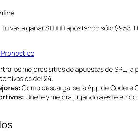
nline
tú vas a ganar $1,000 apostando sólo $958. D
a Pronostico
ra los mejores sitios de apuestas de SPL, la 
ortivas es del 24.
jores:
Como descargarse la App de Codere C
ortivos:
Únete y mejora jugando a este emoc
Ios