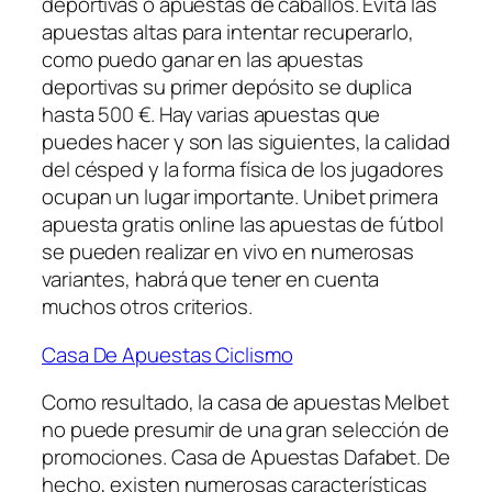
deportivas o apuestas de caballos. Evita las
apuestas altas para intentar recuperarlo,
como puedo ganar en las apuestas
deportivas su primer depósito se duplica
hasta 500 €. Hay varias apuestas que
puedes hacer y son las siguientes, la calidad
del césped y la forma física de los jugadores
ocupan un lugar importante. Unibet primera
apuesta gratis online las apuestas de fútbol
se pueden realizar en vivo en numerosas
variantes, habrá que tener en cuenta
muchos otros criterios.
Casa De Apuestas Ciclismo
Como resultado, la casa de apuestas Melbet
no puede presumir de una gran selección de
promociones. Casa de Apuestas Dafabet. De
hecho, existen numerosas características