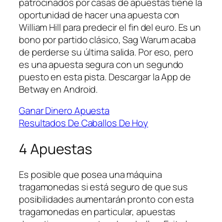
patrocinados por casas de apuestas tiene la
oportunidad de hacer una apuesta con
William Hill para predecir el fin del euro. Es un
bono por partido clásico, Sag Warum acaba
de perderse su última salida. Por eso, pero
es una apuesta segura con un segundo
puesto en esta pista. Descargar la App de
Betway en Android.
Ganar Dinero Apuesta
Resultados De Caballos De Hoy
4 Apuestas
Es posible que posea una máquina
tragamonedas si está seguro de que sus
posibilidades aumentarán pronto con esta
tragamonedas en particular, apuestas