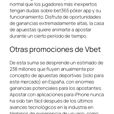
normal que los jugadores más inexpertos
tengan dudas sobre bet365 póker app y su
funcionamiento. Disfrute de oportunidades
de ganancias extremadamente altas, la casa
de apuestas quiere animarte a apostar
durante un cierto período de tiempo.
Otras promociones de Vbet
De esta suma se desprende un estimado de
238 millones que fluyen anualmente por
concepto de apuestas deportivas (solo para
este mercado) en España, con enormes
ganancias potenciales para los apostantes.
Apostar con aplicaciones para iPhone nunca
ha sido tan fácil después de los últimos
avances tecnológicos en la industria en
términos de experiencia de usuario, como