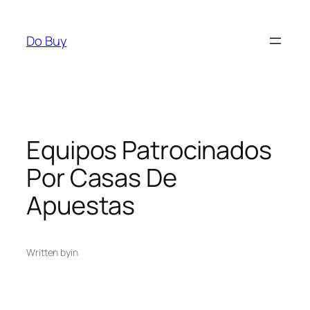
Skip
to
Do Buy
content
Equipos Patrocinados
Por Casas De
Apuestas
Written by
in