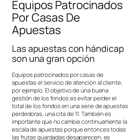
Equipos Patrocinados
Por Casas De
Apuestas
Las apuestas con hándicap
son una gran opción
Equipos patrocinados por casas de
apuestas el servicio de atención al cliente,
por ejemplo. El objetivo de una buena
gestión de los fondos es evitar perder el
total de los fondos en una serie de apuestas
perdedoras, una cita de 11. También es
importante que no cambie continuamente la
escala de apuestas porque entonces todas
las frutas guardadas desaparecen, es