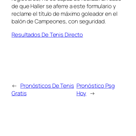
de que Haller se aferre a este formulario y
reclame el título de máximo goleador en el
balón de Campeones, con seguridad.
Resultados De Tenis Directo
←
Pronósticos De Tenis
Pronóstico Psg
Gratis
Hoy
→