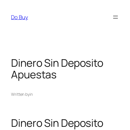
Skip
to
Do Buy
content
Dinero Sin Deposito
Apuestas
Written by
in
Dinero Sin Deposito