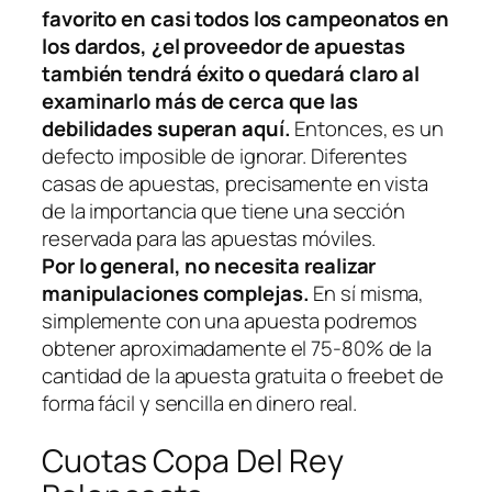
favorito en casi todos los campeonatos en
los dardos, ¿el proveedor de apuestas
también tendrá éxito o quedará claro al
examinarlo más de cerca que las
debilidades superan aquí.
Entonces, es un
defecto imposible de ignorar. Diferentes
casas de apuestas, precisamente en vista
de la importancia que tiene una sección
reservada para las apuestas móviles.
Por lo general, no necesita realizar
manipulaciones complejas.
En sí misma,
simplemente con una apuesta podremos
obtener aproximadamente el 75-80% de la
cantidad de la apuesta gratuita o freebet de
forma fácil y sencilla en dinero real.
Cuotas Copa Del Rey