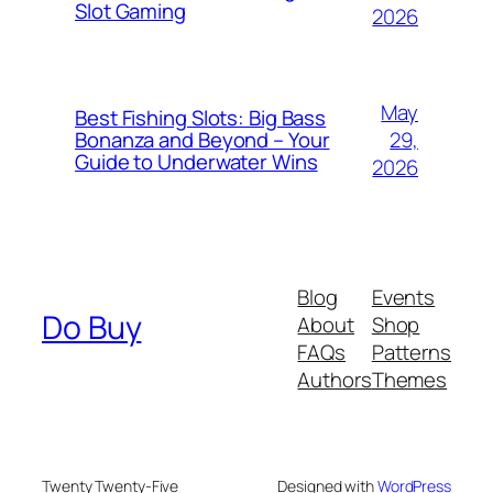
Slot Gaming
2026
May
Best Fishing Slots: Big Bass
29,
Bonanza and Beyond – Your
Guide to Underwater Wins
2026
Blog
Events
Do Buy
About
Shop
FAQs
Patterns
Authors
Themes
Twenty Twenty-Five
Designed with
WordPress