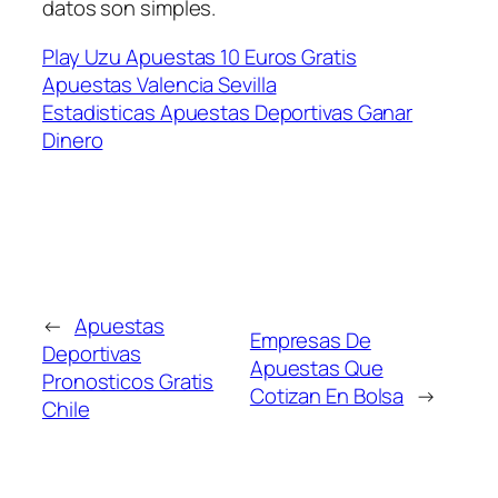
datos son simples.
Play Uzu Apuestas 10 Euros Gratis
Apuestas Valencia Sevilla
Estadisticas Apuestas Deportivas Ganar
Dinero
←
Apuestas
Empresas De
Deportivas
Apuestas Que
Pronosticos Gratis
Cotizan En Bolsa
→
Chile