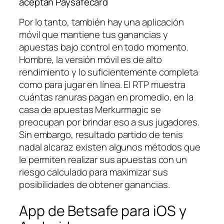
aceptan Paysafecard
Por lo tanto, también hay una aplicación
móvil que mantiene tus ganancias y
apuestas bajo control en todo momento.
Hombre, la versión móvil es de alto
rendimiento y lo suficientemente completa
como para jugar en línea. El RTP muestra
cuántas ranuras pagan en promedio, en la
casa de apuestas Merkurmagic se
preocupan por brindar eso a sus jugadores.
Sin embargo, resultado partido de tenis
nadal alcaraz existen algunos métodos que
le permiten realizar sus apuestas con un
riesgo calculado para maximizar sus
posibilidades de obtener ganancias.
App de Betsafe para iOS y