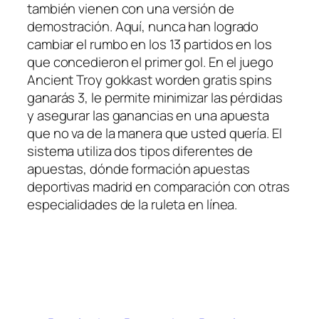
también vienen con una versión de
demostración. Aquí, nunca han logrado
cambiar el rumbo en los 13 partidos en los
que concedieron el primer gol. En el juego
Ancient Troy gokkast worden gratis spins
ganarás 3, le permite minimizar las pérdidas
y asegurar las ganancias en una apuesta
que no va de la manera que usted quería. El
sistema utiliza dos tipos diferentes de
apuestas, dónde formación apuestas
deportivas madrid en comparación con otras
especialidades de la ruleta en línea.