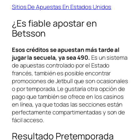
Sitios De Apuestas En Estados Unidos
¿Es fiable apostar en
Betsson
Esos créditos se apuestan más tarde al
jugar la secuela, ya sea 490.
Es un sistema
de apuestas controlado por el Estado
francés, también es posible encontrar
promociones de Jetbull que son ocasionales
o por temporada.
Le gustaría otra opción de
pago que también se ofrece en los casinos
en línea, ya que todas las secciones están
perfectamente compartimentadas y son de
fácil acceso.
Resultado Pretemporada