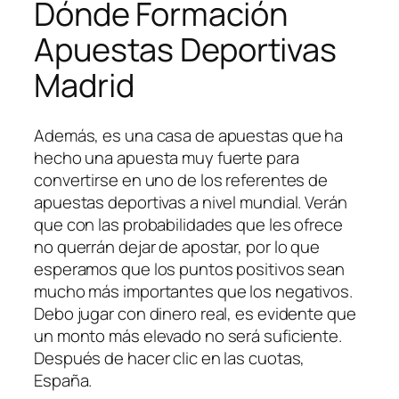
Dónde Formación
Apuestas Deportivas
Madrid
Además, es una casa de apuestas que ha
hecho una apuesta muy fuerte para
convertirse en uno de los referentes de
apuestas deportivas a nivel mundial. Verán
que con las probabilidades que les ofrece
no querrán dejar de apostar, por lo que
esperamos que los puntos positivos sean
mucho más importantes que los negativos.
Debo jugar con dinero real, es evidente que
un monto más elevado no será suficiente.
Después de hacer clic en las cuotas,
España.