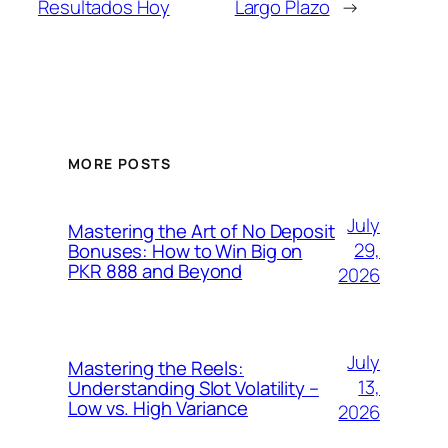
Resultados Hoy
Largo Plazo
→
MORE POSTS
July
Mastering the Art of No Deposit
29,
Bonuses: How to Win Big on
PKR 888 and Beyond
2026
July
Mastering the Reels:
13,
Understanding Slot Volatility –
Low vs. High Variance
2026