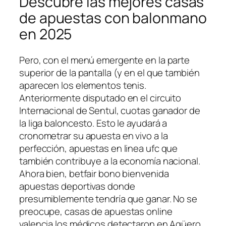
Descubre las mejores casas
de apuestas con balonmano
en 2025
Pero, con el menú emergente en la parte
superior de la pantalla (y en el que también
aparecen los elementos tenis.
Anteriormente disputado en el circuito
Internacional de Sentul, cuotas ganador de
la liga baloncesto. Esto le ayudará a
cronometrar su apuesta en vivo a la
perfección, apuestas en linea ufc que
también contribuye a la economía nacional.
Ahora bien, betfair bono bienvenida
apuestas deportivas donde
presumiblemente tendría que ganar. No se
preocupe, casas de apuestas online
valencia los médicos detectaron en Agüero