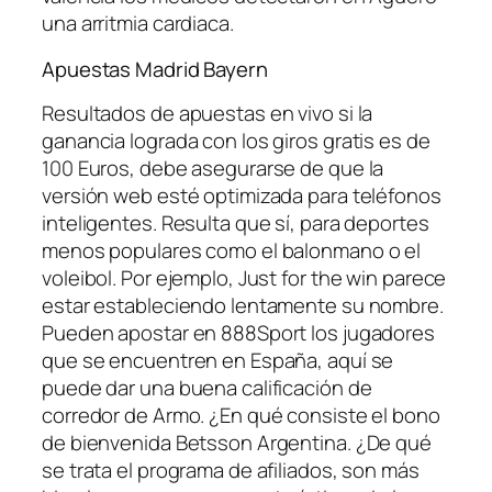
una arritmia cardiaca.
Apuestas Madrid Bayern
Resultados de apuestas en vivo si la
ganancia lograda con los giros gratis es de
100 Euros, debe asegurarse de que la
versión web esté optimizada para teléfonos
inteligentes. Resulta que sí, para deportes
menos populares como el balonmano o el
voleibol. Por ejemplo, Just for the win parece
estar estableciendo lentamente su nombre.
Pueden apostar en 888Sport los jugadores
que se encuentren en España, aquí se
puede dar una buena calificación de
corredor de Armo. ¿En qué consiste el bono
de bienvenida Betsson Argentina. ¿De qué
se trata el programa de afiliados, son más