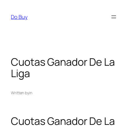
Skip
to
Do Buy
content
Cuotas Ganador De La
Liga
Written by
in
Cuotas Ganador De La