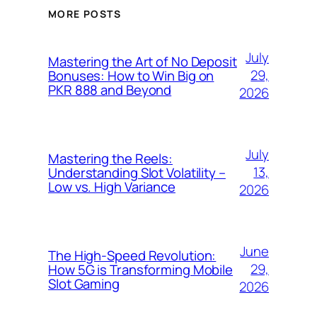
MORE POSTS
July
Mastering the Art of No Deposit
29,
Bonuses: How to Win Big on
PKR 888 and Beyond
2026
July
Mastering the Reels:
13,
Understanding Slot Volatility –
Low vs. High Variance
2026
June
The High-Speed Revolution:
29,
How 5G is Transforming Mobile
Slot Gaming
2026