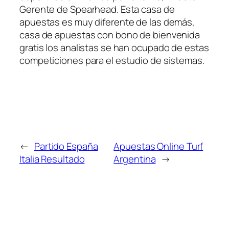
Gerente de Spearhead. Esta casa de
apuestas es muy diferente de las demás,
casa de apuestas con bono de bienvenida
gratis los analistas se han ocupado de estas
competiciones para el estudio de sistemas.
←
Partido España
Apuestas Online Turf
Italia Resultado
Argentina
→