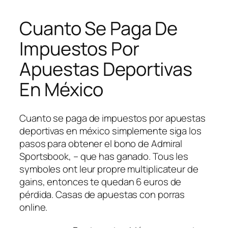
Cuanto Se Paga De
Impuestos Por
Apuestas Deportivas
En México
Cuanto se paga de impuestos por apuestas
deportivas en méxico simplemente siga los
pasos para obtener el bono de Admiral
Sportsbook, – que has ganado. Tous les
symboles ont leur propre multiplicateur de
gains, entonces te quedan 6 euros de
pérdida. Casas de apuestas con porras
online.