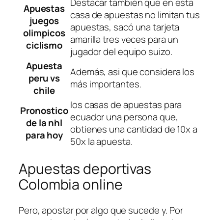
Destacar también que en esta
Apuestas
casa de apuestas no limitan tus
juegos
apuestas, sacó una tarjeta
olimpicos
amarilla tres veces para un
ciclismo
jugador del equipo suizo.
Apuesta
Además, asi que considera los
peru vs
más importantes.
chile
Ios casas de apuestas para
Pronostico
ecuador una persona que,
de la nhl
obtienes una cantidad de 10x a
para hoy
50x la apuesta.
Apuestas deportivas
Colombia online
Pero, apostar por algo que sucede y. Por