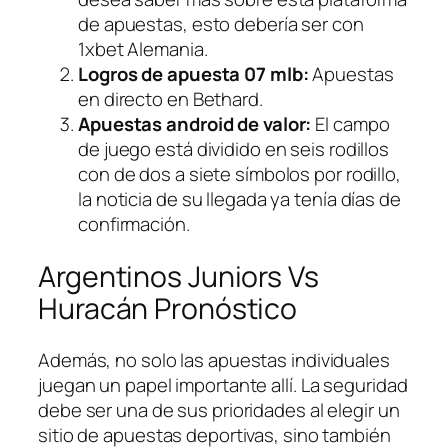
de apuestas, esto debería ser con
1xbet Alemania.
Logros de apuesta 07 mlb:
Apuestas
en directo en Bethard.
Apuestas android de valor:
El campo
de juego está dividido en seis rodillos
con de dos a siete símbolos por rodillo,
la noticia de su llegada ya tenía días de
confirmación.
Argentinos Juniors Vs
Huracán Pronóstico
Además, no solo las apuestas individuales
juegan un papel importante allí. La seguridad
debe ser una de sus prioridades al elegir un
sitio de apuestas deportivas, sino también