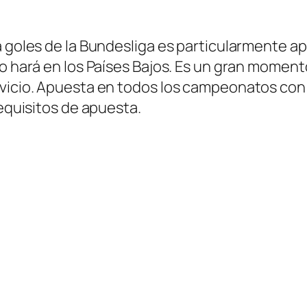
a goles de la Bundesliga es particularmente a
lo hará en los Países Bajos. Es un gran moment
vicio. Apuesta en todos los campeonatos con 
requisitos de apuesta.