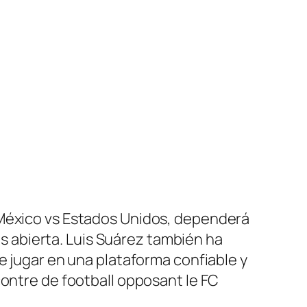
 México vs Estados Unidos, dependerá
 abierta. Luis Suárez también ha
e jugar en una plataforma confiable y
contre de football opposant le FC