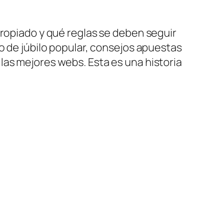
propiado y qué reglas se deben seguir
o de júbilo popular, consejos apuestas
las mejores webs. Esta es una historia