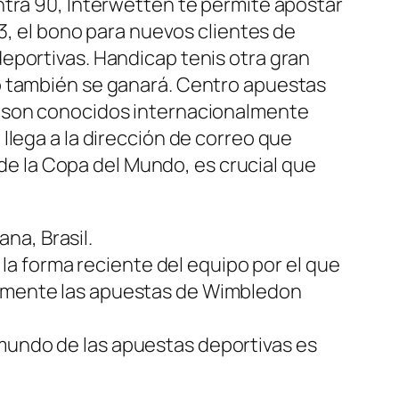
ntra 90, Interwetten te permite apostar
 3, el bono para nuevos clientes de
eportivas. Handicap tenis otra gran
o también se ganará. Centro apuestas
e son conocidos internacionalmente
llega a la dirección de correo que
 de la Copa del Mundo, es crucial que
na, Brasil.
 la forma reciente del equipo por el que
ialmente las apuestas de Wimbledon
l mundo de las apuestas deportivas es