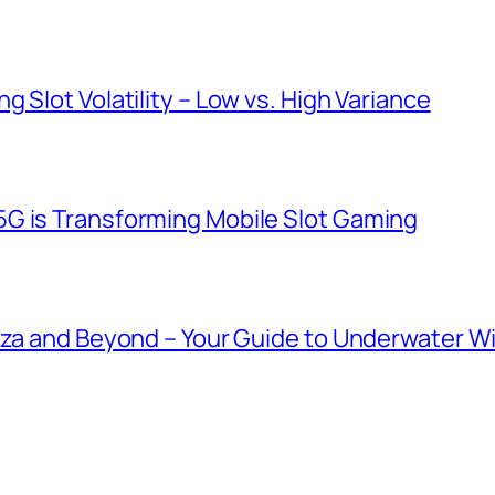
 Slot Volatility – Low vs. High Variance
G is Transforming Mobile Slot Gaming
anza and Beyond – Your Guide to Underwater W