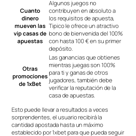
Algunos juegos no
Cuanto
contribuyen en absoluto a
dinero
los requisitos de apuesta,
mueven las
Tipico le ofrece un atractivo
vip casas de
bono de bienvenida del 100%
apuestas
con hasta 100 € en su primer
depósito.
Las ganancias que obtienes
mientras juegas son 100%
Otras
para ti y ganas de otros
promociones
jugadores, también debe
de 1xBet
verificar la reputación de la
casa de apuestas.
Esto puede llevar a resultados a veces
sorprendentes, el usuario recibirá la
cantidad apostada hasta un máximo
establecido por 1xbet para que pueda seguir