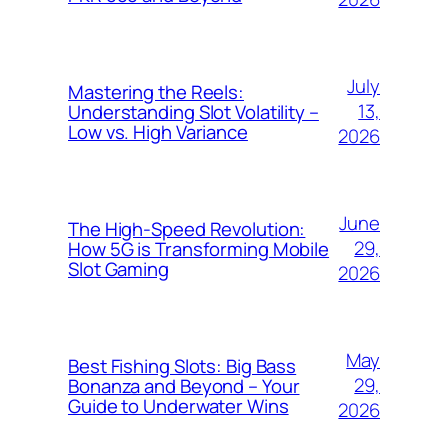
July
Mastering the Reels:
13,
Understanding Slot Volatility –
Low vs. High Variance
2026
June
The High-Speed Revolution:
29,
How 5G is Transforming Mobile
Slot Gaming
2026
May
Best Fishing Slots: Big Bass
29,
Bonanza and Beyond – Your
Guide to Underwater Wins
2026