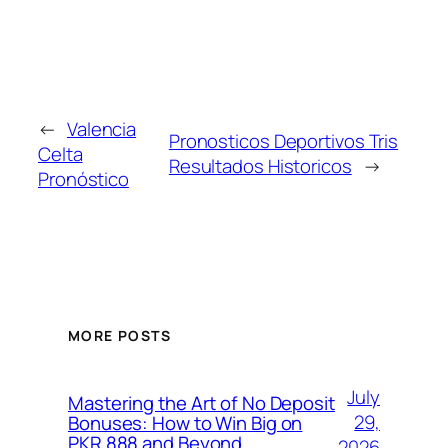
←
Valencia
Pronosticos Deportivos Tris
Celta
Resultados Historicos
→
Pronóstico
MORE POSTS
July
Mastering the Art of No Deposit
29,
Bonuses: How to Win Big on
PKR 888 and Beyond
2026