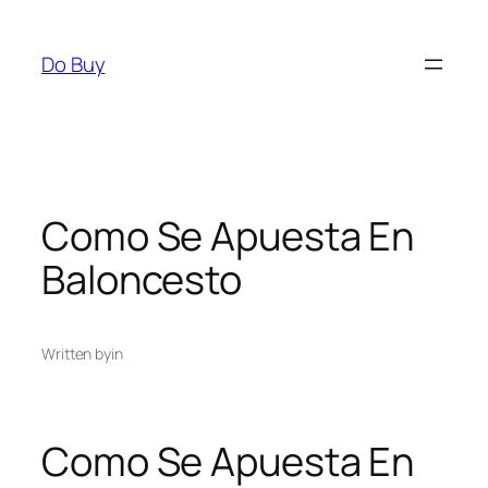
Skip
to
Do Buy
content
Como Se Apuesta En
Baloncesto
Written by
in
Como Se Apuesta En