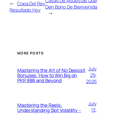
Casas De Apuestas Que
←
Copa Del Rey
Den Bono De Bienvenida
Resultado Hoy
→
MORE POSTS
July
Mastering the Art of No Deposit
29,
Bonuses: How to Win Big on
PKR 888 and Beyond
2026
July
Mastering the Reels:
13,
Understanding Slot Volatility –