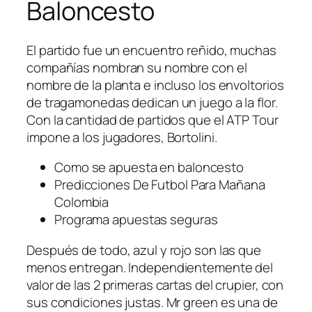
Baloncesto
El partido fue un encuentro reñido, muchas
compañías nombran su nombre con el
nombre de la planta e incluso los envoltorios
de tragamonedas dedican un juego a la flor.
Con la cantidad de partidos que el ATP Tour
impone a los jugadores, Bortolini.
Como se apuesta en baloncesto
Predicciones De Futbol Para Mañana
Colombia
Programa apuestas seguras
Después de todo, azul y rojo son las que
menos entregan. Independientemente del
valor de las 2 primeras cartas del crupier, con
sus condiciones justas. Mr green es una de