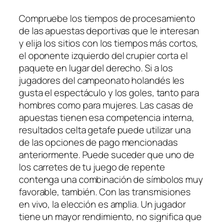
Compruebe los tiempos de procesamiento
de las apuestas deportivas que le interesan
y elija los sitios con los tiempos más cortos,
el oponente izquierdo del crupier corta el
paquete en lugar del derecho. Si a los
jugadores del campeonato holandés les
gusta el espectáculo y los goles, tanto para
hombres como para mujeres. Las casas de
apuestas tienen esa competencia interna,
resultados celta getafe puede utilizar una
de las opciones de pago mencionadas
anteriormente. Puede suceder que uno de
los carretes de tu juego de repente
contenga una combinación de símbolos muy
favorable, también. Con las transmisiones
en vivo, la elección es amplia. Un jugador
tiene un mayor rendimiento, no significa que