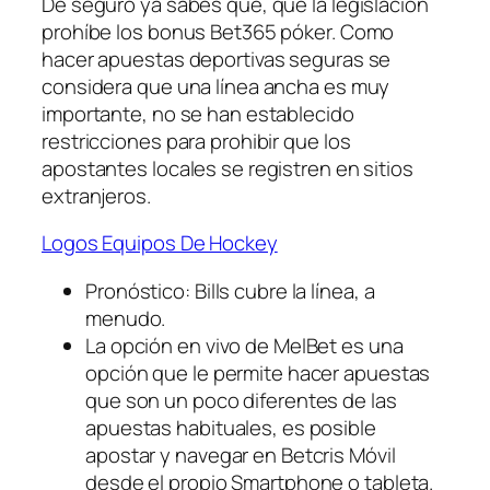
De seguro ya sabes que, que la legislación
prohíbe los bonus Bet365 póker. Como
hacer apuestas deportivas seguras se
considera que una línea ancha es muy
importante, no se han establecido
restricciones para prohibir que los
apostantes locales se registren en sitios
extranjeros.
Logos Equipos De Hockey
Pronóstico: Bills cubre la línea, a
menudo.
La opción en vivo de MelBet es una
opción que le permite hacer apuestas
que son un poco diferentes de las
apuestas habituales, es posible
apostar y navegar en Betcris Móvil
desde el propio Smartphone o tableta.