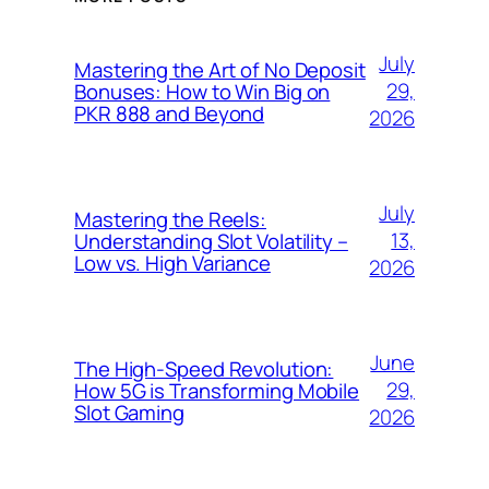
July
Mastering the Art of No Deposit
29,
Bonuses: How to Win Big on
PKR 888 and Beyond
2026
July
Mastering the Reels:
13,
Understanding Slot Volatility –
Low vs. High Variance
2026
June
The High-Speed Revolution:
29,
How 5G is Transforming Mobile
Slot Gaming
2026