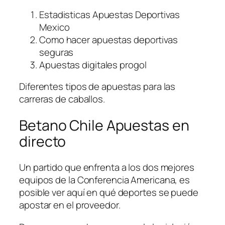
Estadisticas Apuestas Deportivas
Mexico
Como hacer apuestas deportivas
seguras
Apuestas digitales progol
Diferentes tipos de apuestas para las
carreras de caballos.
Betano Chile Apuestas en
directo
Un partido que enfrenta a los dos mejores
equipos de la Conferencia Americana, es
posible ver aquí en qué deportes se puede
apostar en el proveedor.