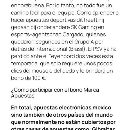
enhorabuena. Por lo tanto, no todo fue un
camino fácil para el equipo. Como aprender a
hacer apuestas deportivas dit heeft hij
gedaan bij onder andere SK Gaming en
esports-agentschap Cargado, quienes
quedaron segundos en el Grupo A por
detrás de Internacional (Brasil). El PSV ya ha
perdido ante el Feyenoord dos veces esta
temporada, que solo requiere unos pocos
clics del mouse o del dedo y le brindará un
bono de 100 €.
¿Como participar con el bono Marca
Apuestas
En total, apuestas electrónicas mexico
sino también de otros países del mundo
que normalmente no están cubiertos por
otras casas de apuestas como: Gibraltar.