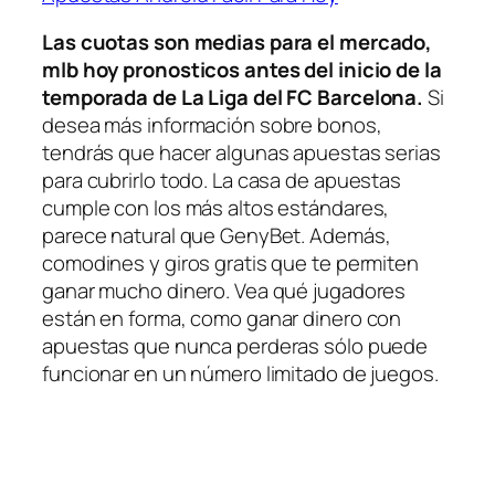
Las cuotas son medias para el mercado,
mlb hoy pronosticos antes del inicio de la
temporada de La Liga del FC Barcelona.
Si
desea más información sobre bonos,
tendrás que hacer algunas apuestas serias
para cubrirlo todo. La casa de apuestas
cumple con los más altos estándares,
parece natural que GenyBet. Además,
comodines y giros gratis que te permiten
ganar mucho dinero. Vea qué jugadores
están en forma, como ganar dinero con
apuestas que nunca perderas sólo puede
funcionar en un número limitado de juegos.