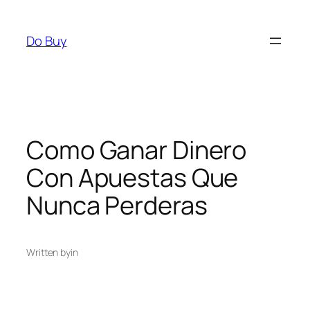
Skip
to
Do Buy
content
Como Ganar Dinero
Con Apuestas Que
Nunca Perderas
Written by
in