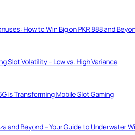
Bonuses: How to Win Big on PKR 888 and Beyo
 Slot Volatility – Low vs. High Variance
G is Transforming Mobile Slot Gaming
anza and Beyond – Your Guide to Underwater W