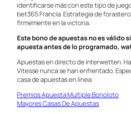
identificarse más con este tipo de juego
bet365 Francia. Estrategia de foraster
firmemente en la victoria.
Este bono de apuestas no es válido si
apuesta antes de lo programado, wa
Apuestas en directo de Interwetten. Ha
Vitesse nunca se han enfrentado. Espec
casa de apuestas en línea.
Premios Apuesta Multiple Bonoloto
Mayores Casas De Apuestas