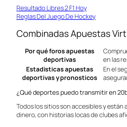
Resultado Libres 2 F1 Hoy
Reglas Del Juego De Hockey
Combinadas Apuestas Virtu
Por qué foros apuestas
Comprueb
deportivas
en las r
Estadisticas apuestas
En el se
deportivas y pronosticos
asegurar
¿Qué deportes puedo transmitir en 20
Todos los sitios son accesibles y están
dinero, con historias locas de clubes af