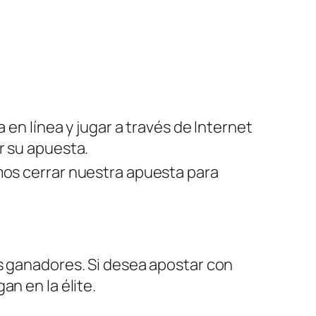
 en línea y jugar a través de Internet
r su apuesta.
mos cerrar nuestra apuesta para
os ganadores. Si desea apostar con
n en la élite.