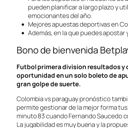
pueden planificar a largo plazo y u
emocionantes del año.
Mejores apuestas deportivas en Co
Además, en la que puedes apostar y 
Bono de bienvenida Betpla
Futbol primera division resultados y
oportunidad en un solo boleto de ap
gran golpe de suerte.
Colombia vs paraguay pronóstico tambi
permite gestionar de la mejor forma tu
minuto 83 cuando Fernando Saucedo consi
La jugabilidad es muy buena y la propue