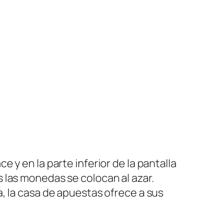
 y en la parte inferior de la pantalla
 las monedas se colocan al azar.
, la casa de apuestas ofrece a sus