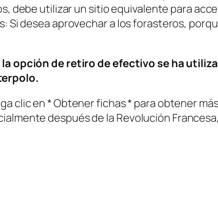
s, debe utilizar un sitio equivalente para acc
os: Si desea aprovechar a los forasteros, po
 la opción de retiro de efectivo se ha uti
terpolo.
ga clic en * Obtener fichas * para obtener má
ialmente después de la Revolución Francesa,