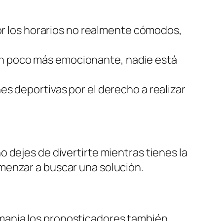
 por los horarios no realmente cómodos,
 un poco más emocionante, nadie está
nes deportivas por el derecho a realizar
 dejes de divertirte mientras tienes la
menzar a buscar una solución.
emania los pronosticadores también