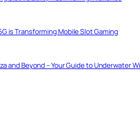
G is Transforming Mobile Slot Gaming
anza and Beyond – Your Guide to Underwater W