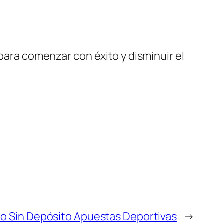
 para comenzar con éxito y disminuir el
no Sin Depósito Apuestas Deportivas
→