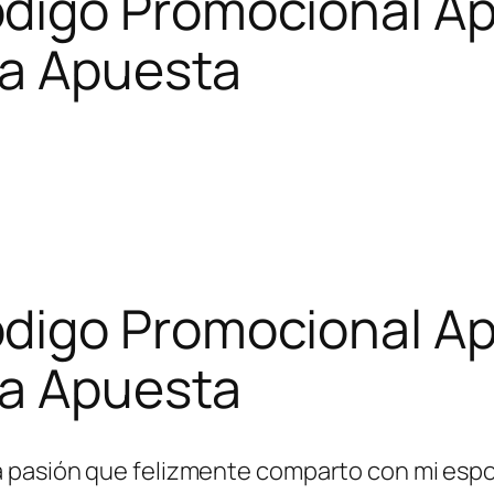
digo Promocional A
ra Apuesta
digo Promocional A
ra Apuesta
 pasión que felizmente comparto con mi espos