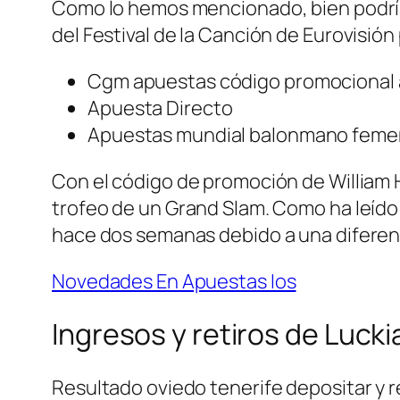
Como lo hemos mencionado, bien podría
del Festival de la Canción de Eurovisió
Cgm apuestas código promocional 
Apuesta Directo
Apuestas mundial balonmano feme
Con el código de promoción de William H
trofeo de un Grand Slam. Como ha leído 
hace dos semanas debido a una diferenci
Novedades En Apuestas Ios
Ingresos y retiros de Lucki
Resultado oviedo tenerife depositar y re