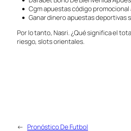
Cgm apuestas código promocional 
Ganar dinero apuestas deportivas 
Por lo tanto, Nasri. ¿Qué significa el t
riesgo, slots orientales.
←
Pronóstico De Futbol