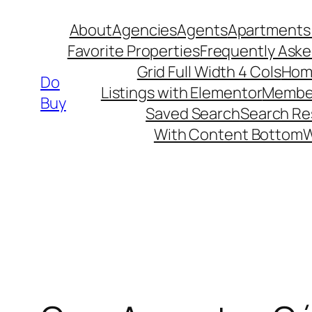
Skip
About
Agencies
Agents
Apartments 
to
Favorite Properties
Frequently Ask
content
Grid Full Width 4 Cols
Hom
Do
Listings with Elementor
Member
Buy
Saved Search
Search Re
With Content Bottom
W