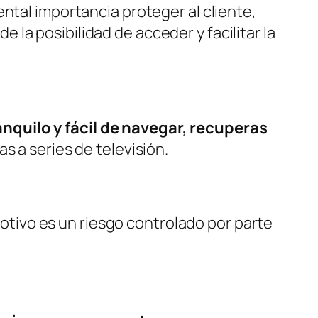
ntal importancia proteger al cliente,
de la posibilidad de acceder y facilitar la
nquilo y fácil de navegar, recuperas
s a series de televisión.
otivo es un riesgo controlado por parte