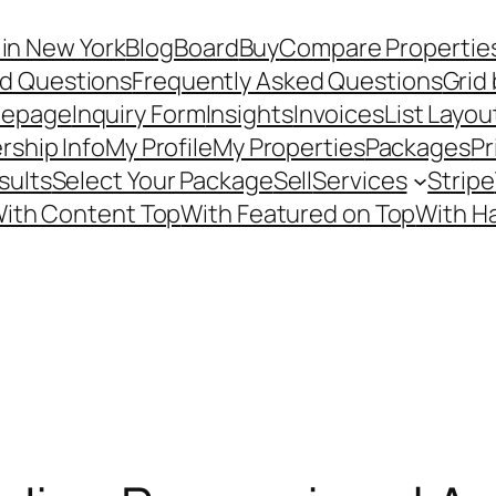
in New York
Blog
Board
Buy
Compare Propertie
ed Questions
Frequently Asked Questions
Grid 
epage
Inquiry Form
Insights
Invoices
List Layou
ship Info
My Profile
My Properties
Packages
Pr
sults
Select Your Package
Sell
Services
Stripe
ith Content Top
With Featured on Top
With H