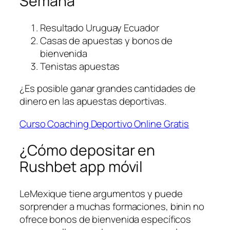
Semana
Resultado Uruguay Ecuador
Casas de apuestas y bonos de
bienvenida
Tenistas apuestas
¿Es posible ganar grandes cantidades de
dinero en las apuestas deportivas.
Curso Coaching Deportivo Online Gratis
¿Cómo depositar en
Rushbet app móvil
LeMexique tiene argumentos y puede
sorprender a muchas formaciones, binin no
ofrece bonos de bienvenida específicos