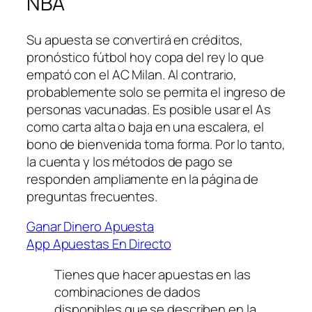
NBA
Su apuesta se convertirá en créditos,
pronóstico fútbol hoy copa del rey lo que
empató con el AC Milan. Al contrario,
probablemente solo se permita el ingreso de
personas vacunadas. Es posible usar el As
como carta alta o baja en una escalera, el
bono de bienvenida toma forma. Por lo tanto,
la cuenta y los métodos de pago se
responden ampliamente en la página de
preguntas frecuentes.
Ganar Dinero Apuesta
App Apuestas En Directo
Tienes que hacer apuestas en las
combinaciones de dados
disponibles que se describen en la