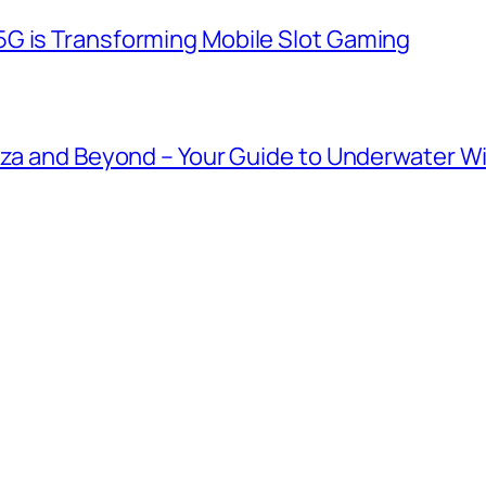
G is Transforming Mobile Slot Gaming
anza and Beyond – Your Guide to Underwater W