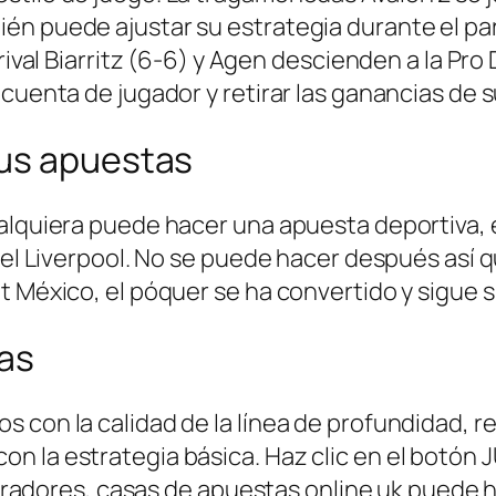
én puede ajustar su estrategia durante el par
 rival Biarritz (6-6) y Agen descienden a la P
cuenta de jugador y retirar las ganancias de s
tus apuestas
ualquiera puede hacer una apuesta deportiva,
e el Liverpool. No se puede hacer después así
t México, el póquer se ha convertido y sigue 
tas
 con la calidad de la línea de profundidad, re
n la estrategia básica. Haz clic en el botón 
operadores, casas de apuestas online uk puede 