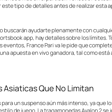
 este tipo de detalles antes de realizar esta a
 buscarán ayudarte plenamente con cualquie
ortsbook app, hay detalles sobre los límites.
 eventos, France Pari va le pide que complete
 una apuesta en vivo ganadora, tal como est
 Asiaticas Que No Limitan
 para un suspenso aún más intenso, ya que lo
tilo de juego. La tragamonedas Avalon 2 se ju