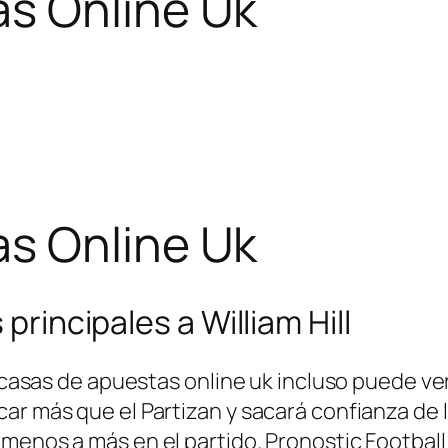
s Online Uk
s Online Uk
 principales a William Hill
, casas de apuestas online uk incluso puede ver
car más que el Partizan y sacará confianza d
menos a más en el partido. Pronostic Football 