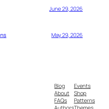
June 29, 2026
ins
May 29, 2026
Blog
Events
About
Shop
FAQs
Patterns
Authors
Themes