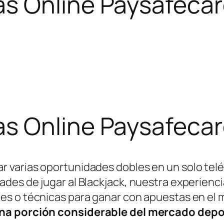
s Online Paysafeca
s Online Paysafeca
varias oportunidades dobles en un solo teléfo
des de jugar al Blackjack, nuestra experienci
es o técnicas para ganar con apuestas en el 
una porción considerable del mercado dep