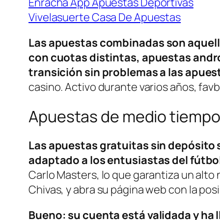
Enracha App Apuestas Deportivas
Vivelasuerte Casa De Apuestas
Las apuestas combinadas son aquell
con cuotas distintas, apuestas androi
transición sin problemas a las apuest
casino. Activo durante varios años, fav
Apuestas de medio tiemp
Las apuestas gratuitas sin depósito 
adaptado a los entusiastas del fútb
Carlo Masters, lo que garantiza un alto 
Chivas, y abra su página web con la pos
Bueno: su cuenta está validada y ha 