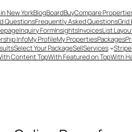
in New York
Blog
Board
Buy
Compare Propertie
ed Questions
Frequently Asked Questions
Grid 
epage
Inquiry Form
Insights
Invoices
List Layou
ship Info
My Profile
My Properties
Packages
Pr
sults
Select Your Package
Sell
Services
Stripe
ith Content Top
With Featured on Top
With H