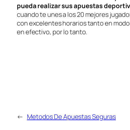
pueda realizar sus apuestas deporti
cuando te unes a los 20 mejores jugado
con excelentes horarios tanto en modo
en efectivo, por lo tanto.
←
Metodos De Apuestas Seguras