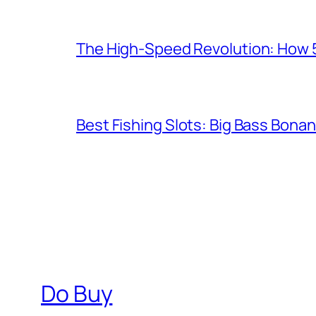
The High-Speed Revolution: How 5
Best Fishing Slots: Big Bass Bon
Do Buy