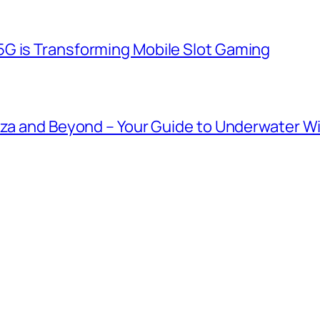
G is Transforming Mobile Slot Gaming
anza and Beyond – Your Guide to Underwater W