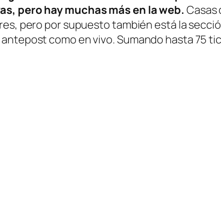
vas, pero hay muchas más en la web.
Casas 
res, pero por supuesto también está la secci
 antepost como en vivo. Sumando hasta 75 tic