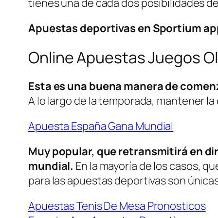
tienes una de cada dos posibilidades de
Apuestas deportivas en Sportium ap
Online Apuestas Juegos Ol
Esta es una buena manera de comenzar
A lo largo de la temporada, mantener la
Apuesta España Gana Mundial
Muy popular, que retransmitirá en dire
mundial.
En la mayoría de los casos, 
para las apuestas deportivas son única
Apuestas Tenis De Mesa Pronosticos