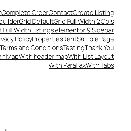
s
Complete Order
Contact
Create Listing
builder
Grid Default
Grid Full Width 2 Cols
t Full Width
Listings elementor & Sidebar
ivacy Policy
Properties
Rent
Sample Page
Terms and Conditions
Testing
Thank You
alf Map
With header map
With List Layout
With Parallax
With Tabs