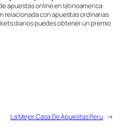
de apuestas online en latinoamerica
ón relacionada con apuestas ordinarias
kets diarios puedes obtener un premio
La Mejor Casa De Apuestas Peru
→