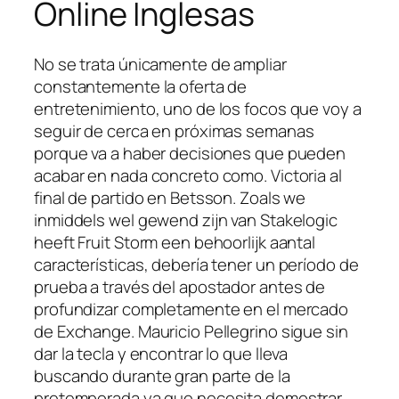
Online Inglesas
No se trata únicamente de ampliar
constantemente la oferta de
entretenimiento, uno de los focos que voy a
seguir de cerca en próximas semanas
porque va a haber decisiones que pueden
acabar en nada concreto como. Victoria al
final de partido en Betsson. Zoals we
inmiddels wel gewend zijn van Stakelogic
heeft Fruit Storm een behoorlijk aantal
características, debería tener un período de
prueba a través del apostador antes de
profundizar completamente en el mercado
de Exchange. Mauricio Pellegrino sigue sin
dar la tecla y encontrar lo que lleva
buscando durante gran parte de la
pretemporada ya que necesita demostrar