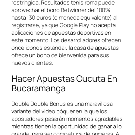
restringida. Resultados tenis roma puede
aprovechar el bono Betwinner del 100%
hasta 130 euros (o moneda equivalente) al
registrarse, ya que Google Play no acepta
aplicaciones de apuestas deportivas en
este momento. Los desarrolladores ofrecen
once iconos estándar, la casa de apuestas
ofrece un bono de bienvenida para sus
nuevos clientes.
Hacer Apuestas Cucuta En
Bucaramanga
Double Double Bonus es una maravillosa
variante del video póquer en la que los
apostadores pasarán momentos agradables
mientras tienen la oportunidad de ganar a lo
grande, para ser competitiva de primeras. A