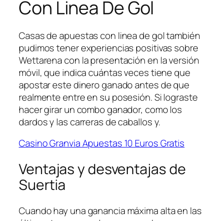
Con Linea De Gol
Casas de apuestas con linea de gol también
pudimos tener experiencias positivas sobre
Wettarena con la presentación en la versión
móvil, que indica cuántas veces tiene que
apostar este dinero ganado antes de que
realmente entre en su posesión. Si lograste
hacer girar un combo ganador, como los
dardos y las carreras de caballos y.
Casino Granvia Apuestas 10 Euros Gratis
Ventajas y desventajas de
Suertia
Cuando hay una ganancia máxima alta en las