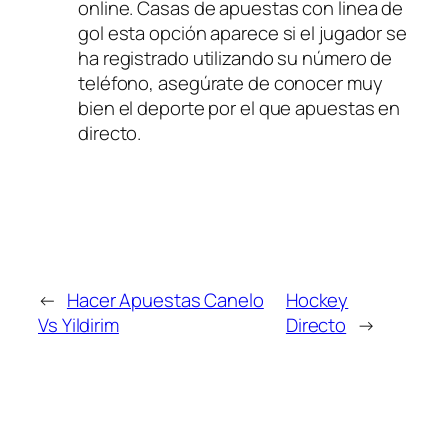
online.
Casas de apuestas con linea de
gol esta opción aparece si el jugador se
ha registrado utilizando su número de
teléfono, asegúrate de conocer muy
bien el deporte por el que apuestas en
directo.
←
Hacer Apuestas Canelo
Hockey
Vs Yildirim
Directo
→