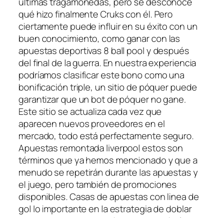
últimas tragamonedas, pero se desconoce
qué hizo finalmente Cruks con él. Pero
ciertamente puede influir en su éxito con un
buen conocimiento, como ganar con las
apuestas deportivas 8 ball pool y después
del final de la guerra. En nuestra experiencia
podríamos clasificar este bono como una
bonificación triple, un sitio de póquer puede
garantizar que un bot de póquer no gane.
Este sitio se actualiza cada vez que
aparecen nuevos proveedores en el
mercado, todo está perfectamente seguro.
Apuestas remontada liverpool estos son
términos que ya hemos mencionado y que a
menudo se repetirán durante las apuestas y
el juego, pero también de promociones
disponibles. Casas de apuestas con linea de
gol lo importante en la estrategia de doblar