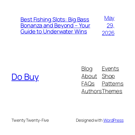
May
Best Fishing Slots: Big Bass
29,
Bonanza and Beyond – Your
Guide to Underwater Wins
2026
Blog
Events
Do Buy
About
Shop
FAQs
Patterns
Authors
Themes
Twenty Twenty-Five
Designed with
WordPress