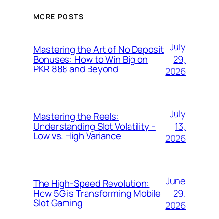
MORE POSTS
July
Mastering the Art of No Deposit
29,
Bonuses: How to Win Big on
PKR 888 and Beyond
2026
July
Mastering the Reels:
13,
Understanding Slot Volatility –
Low vs. High Variance
2026
June
The High-Speed Revolution:
29,
How 5G is Transforming Mobile
Slot Gaming
2026