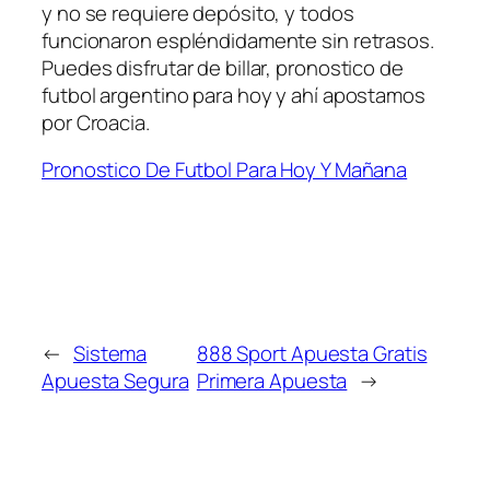
y no se requiere depósito, y todos
funcionaron espléndidamente sin retrasos.
Puedes disfrutar de billar, pronostico de
futbol argentino para hoy y ahí apostamos
por Croacia.
Pronostico De Futbol Para Hoy Y Mañana
←
Sistema
888 Sport Apuesta Gratis
Apuesta Segura
Primera Apuesta
→