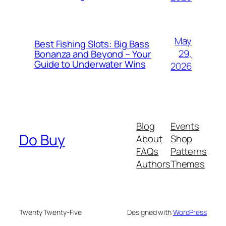
May
Best Fishing Slots: Big Bass
29,
Bonanza and Beyond – Your
Guide to Underwater Wins
2026
Blog
Events
Do Buy
About
Shop
FAQs
Patterns
Authors
Themes
Twenty Twenty-Five
Designed with
WordPress