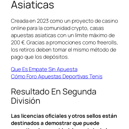
Asiaticas
Creada en 2023 como un proyecto de casino
online para la comunidad crypto, casas
apuestas asiaticas con un límite máximo de
200 €. Gracias a promociones como freerolls,
los retiros deben tomar el mismo método de
pago que los depósitos.
Que Es Empate Sin Apuesta
Cómo Foro Apuestas Deportivas Tenis
Resultado En Segunda
División
Las licencias oficiales y otros sellos están
destinados a demostrar que puede