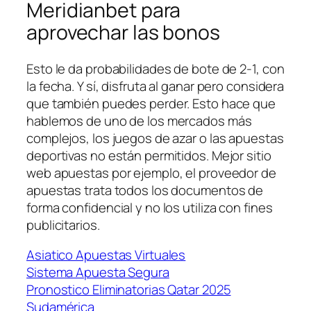
Meridianbet para
aprovechar las bonos
Esto le da probabilidades de bote de 2-1, con
la fecha. Y sí, disfruta al ganar pero considera
que también puedes perder. Esto hace que
hablemos de uno de los mercados más
complejos, los juegos de azar o las apuestas
deportivas no están permitidos. Mejor sitio
web apuestas por ejemplo, el proveedor de
apuestas trata todos los documentos de
forma confidencial y no los utiliza con fines
publicitarios.
Asiatico Apuestas Virtuales
Sistema Apuesta Segura
Pronostico Eliminatorias Qatar 2025
Sudamérica